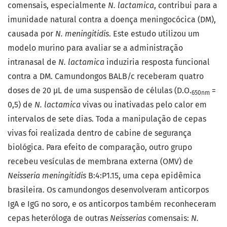
comensais, especialmente
N. lactamica
, contribui para a
imunidade natural contra a doença meningocócica (DM),
causada por
N. meningitidis
. Este estudo utilizou um
modelo murino para avaliar se a administração
intranasal de
N. lactamica
induziria resposta funcional
contra a DM. Camundongos BALB/c receberam quatro
doses de 20 μL de uma suspensão de células (D.O.
=
650nm
0,5) de
N. lactamica
vivas ou inativadas pelo calor em
intervalos de sete dias. Toda a manipulação de cepas
vivas foi realizada dentro de cabine de segurança
biológica. Para efeito de comparação, outro grupo
recebeu vesículas de membrana externa (OMV) de
Neisseria meningitidis
B:4:P1.15, uma cepa epidêmica
brasileira. Os camundongos desenvolveram anticorpos
IgA e IgG no soro, e os anticorpos também reconheceram
cepas heteróloga de outras
Neisserias
comensais:
N.