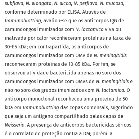
subflava
,
N. elongata
,
N. sicca
,
N. perflava
,
N. mucosa
,
conforme determinado por ELISA. Através de
Immunoblotting
, avaliou-se que os anticorpos IgG de
camundongos imunizados com
N. lactamica
viva ou
inativada por calor reconheceram proteínas na faixa de
30-65 kDa; em contrapartida, os anticorpos de
camundongos imunizados com OMV de
N. meningitidis
reconheceram proteínas de 10-85 kDa. Por fim, se
observou atividade bactericida apenas no soro dos
camundongos imunizados com OMVs de
N. meningitidis
e
não no soro dos grupos imunizados com
N. lactamica
. O
anticorpo monoclonal reconheceu uma proteína de 50
kDa em
Immunoblotting
das cepas comensais, sugerindo
que seja um antígeno compartilhado pelas cepas de
Neisseria
. A presença de anticorpos bactericidas séricos
é o correlato de proteção contra a DM; porém, a