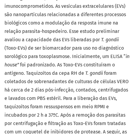
imunocomprometidos. As vesículas extracelulares (EVs)
são nanopartículas relacionadas a diferentes processos
biológicos como a modulação da resposta imune na
relação parasita-hospedeiro. Esse estudo preliminar
avaliou a capacidade das EVs liberadas por
T. gondii
(Toxo-EVs) de ser biomarcador para uso no diagnóstico
sorológico para toxoplasmose. Inicialmente, um ELISA “
in
house”
foi padronizado. As Toxo-EVs constituíram o
antígeno. Taquizoítos da cepa RH de
T. gondii
foram
coletados de sobrenadantes de culturas de células VERO
há cerca de 2 dias pós-infecção, contados, centrifugados
e lavados com PBS estéril. Para a liberação das EVs,
taquizoítos foram ressuspensos em meio RPMI e
incubados por 2 h a 37ºC. Após a remoção dos parasitas
por centrifugação e filtração as Toxo-EVs foram tratadas
com um coquetel de inibidores de protease. A seguir, as