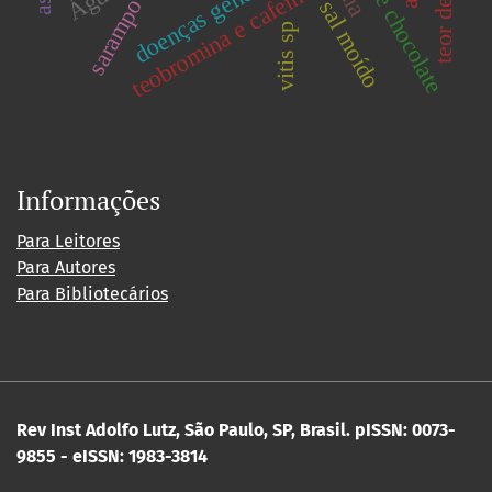
doenças genéticas
teobromina e cafeína
sarampo
sal moído
vitis sp
Informações
Para Leitores
Para Autores
Para Bibliotecários
Rev Inst Adolfo Lutz, São Paulo, SP, Brasil.
pISSN: 0073-
9855 - eISSN: 1983-3814