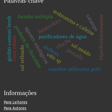
Palavras-chave
teobromina e cafeína
sarampo
farinha múltipla
hiperfenilalaninemia
giolitti-cantoni broth
batata-doce
produtos de chocolate
agentes etiológicos
purificadores de água
coco ralado
chuchu
sal moído
abóbora
sal refinado
pescado
vitis sp
manihot utilissima pohl
Informações
Para Leitores
Para Autores