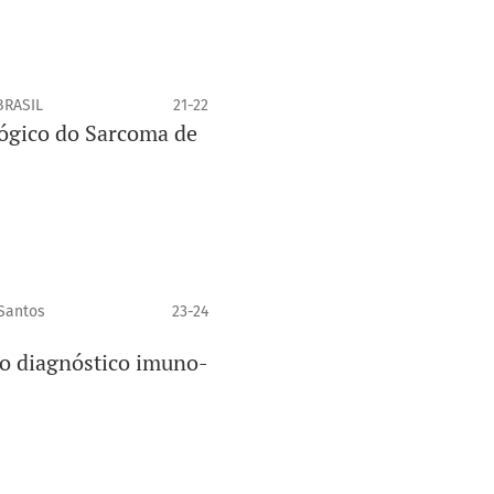
BRASIL
21-22
ógico do Sarcoma de
Santos
23-24
no diagnóstico imuno-