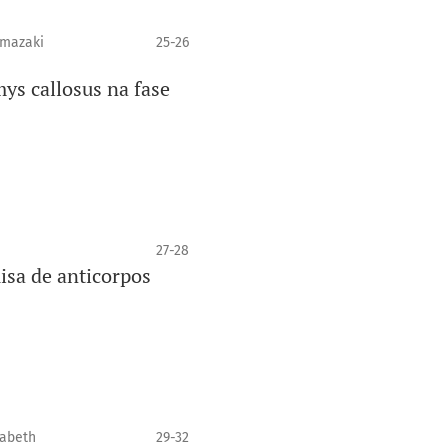
amazaki
25-26
mys callosus na fase
27-28
isa de anticorpos
zabeth
29-32