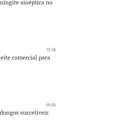
ningite asséptica no
17-18
eite comercial para
19-20
ongos suscetíveis