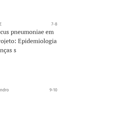
E
7-8
occus pneumoniae em
rojeto: Epidemiologia
nças s
andro
9-10