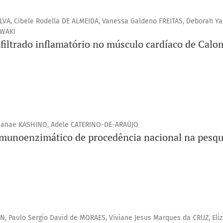
ILVA, Cibele Rodella DE ALMEIDA, Vanessa Galdeno FREITAS, Deborah Y
IWAKI
infiltrado inflamatório no músculo cardíaco de Calo
 Sanae KASHINO, Adele CATERINO-DE-ARAÚJO
imunoenzimático de procedência nacional na pesqu
, Paulo Sergio David de MORAES, Viviane Jesus Marques da CRUZ, Eli