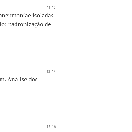
11-12
 pneumoniae isoladas
ulo: padronização de
13-14
em. Análise dos
15-16