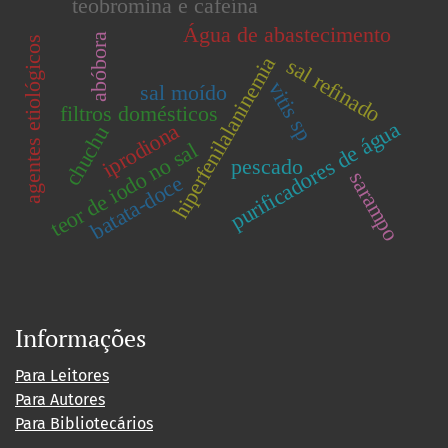
teobromina e cafeína
Água de abastecimento
abóbora
agentes etiológicos
hiperfenilalaninemia
sal refinado
vitis sp
sal moído
filtros domésticos
purificadores de água
iprodiona
chuchu
teor de iodo no sal
pescado
sarampo
batata-doce
Informações
Para Leitores
Para Autores
Para Bibliotecários