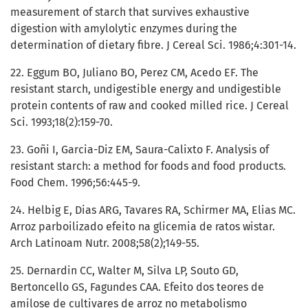
measurement of starch that survives exhaustive
digestion with amylolytic enzymes during the
determination of dietary fibre. J Cereal Sci. 1986;4:301-14.
22. Eggum BO, Juliano BO, Perez CM, Acedo EF. The
resistant starch, undigestible energy and undigestible
protein contents of raw and cooked milled rice. J Cereal
Sci. 1993;18(2):159-70.
23. Goñi I, Garcia-Diz EM, Saura-Calixto F. Analysis of
resistant starch: a method for foods and food products.
Food Chem. 1996;56:445-9.
24. Helbig E, Dias ARG, Tavares RA, Schirmer MA, Elias MC.
Arroz parboilizado efeito na glicemia de ratos wistar.
Arch Latinoam Nutr. 2008;58(2);149-55.
25. Dernardin CC, Walter M, Silva LP, Souto GD,
Bertoncello GS, Fagundes CAA. Efeito dos teores de
amilose de cultivares de arroz no metabolismo