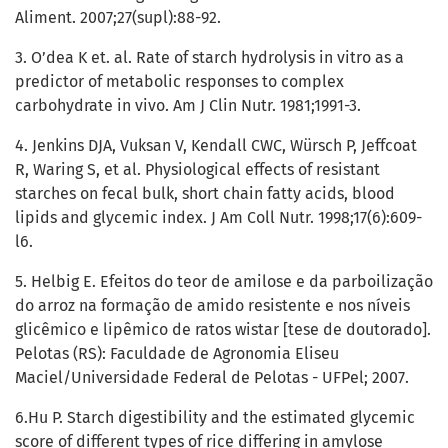
Aliment. 2007;27(supl):88-92.
3. O’dea K et. al. Rate of starch hydrolysis in vitro as a
predictor of metabolic responses to complex
carbohydrate in vivo. Am J Clin Nutr. 1981;1991-3.
4. Jenkins DJA, Vuksan V, Kendall CWC, Würsch P, Jeffcoat
R, Waring S, et al. Physiological effects of resistant
starches on fecal bulk, short chain fatty acids, blood
lipids and glycemic index. J Am Coll Nutr. 1998;17(6):609-
l6.
5. Helbig E. Efeitos do teor de amilose e da parboilização
do arroz na formação de amido resistente e nos níveis
glicêmico e lipêmico de ratos wistar [tese de doutorado].
Pelotas (RS): Faculdade de Agronomia Eliseu
Maciel/Universidade Federal de Pelotas - UFPel; 2007.
6.Hu P. Starch digestibility and the estimated glycemic
score of different types of rice differing in amylose