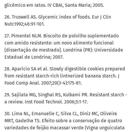
glicêmico em ratos. IV CBAI, Santa Maria; 2005.
26. Truswell AS. Glycemic index of foods. Eur J Clin
Nutr.1992;46:91-101.
27. Pimentel NLM. Biscoito de polvilho suplementado
com amido resistente: um novo alimento funcional
[dissertação de mestrado]. Londrina (PR): Universidade
Estadual de Londrina; 2007.
28. Aparício SA et al. Slowly digestible cookies prepared
from resistant starch-rich lintnerized banana starch. J
Food Comp Anal. 2007;20(3-4):175-81.
29. Sajilata MG, Singhal RS, Kulkami PR. Resistant starch -
a review. Inst Food Technol. 2006;5:1-17.
30. Lima NL, Emanuelle C, Silva CL, Diniz MC, Oliveira
MRT, Gadelha TS. Efeito sobre a conservação de quatro
variedades de feijão macassar verde (Vigna unguiculata