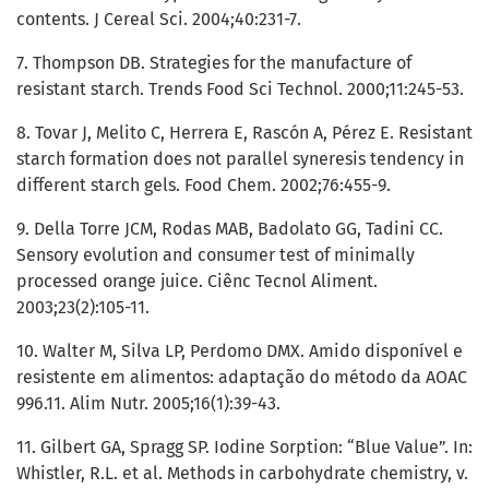
contents. J Cereal Sci. 2004;40:231-7.
7. Thompson DB. Strategies for the manufacture of
resistant starch. Trends Food Sci Technol. 2000;11:245-53.
8. Tovar J, Melito C, Herrera E, Rascón A, Pérez E. Resistant
starch formation does not parallel syneresis tendency in
different starch gels. Food Chem. 2002;76:455-9.
9. Della Torre JCM, Rodas MAB, Badolato GG, Tadini CC.
Sensory evolution and consumer test of minimally
processed orange juice. Ciênc Tecnol Aliment.
2003;23(2):105-11.
10. Walter M, Silva LP, Perdomo DMX. Amido disponível e
resistente em alimentos: adaptação do método da AOAC
996.11. Alim Nutr. 2005;16(1):39-43.
11. Gilbert GA, Spragg SP. Iodine Sorption: “Blue Value”. In:
Whistler, R.L. et al. Methods in carbohydrate chemistry, v.