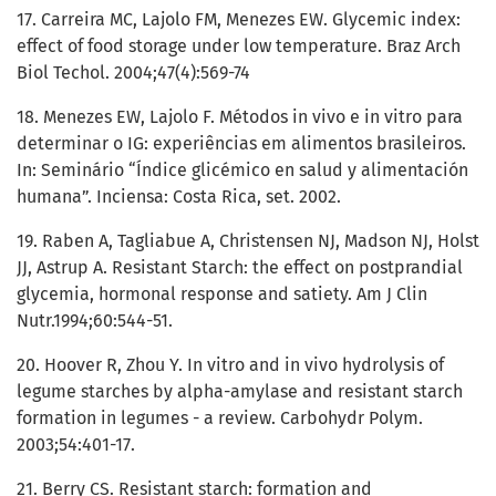
17. Carreira MC, Lajolo FM, Menezes EW. Glycemic index:
effect of food storage under low temperature. Braz Arch
Biol Techol. 2004;47(4):569-74
18. Menezes EW, Lajolo F. Métodos in vivo e in vitro para
determinar o IG: experiências em alimentos brasileiros.
In: Seminário “Índice glicémico en salud y alimentación
humana”. Inciensa: Costa Rica, set. 2002.
19. Raben A, Tagliabue A, Christensen NJ, Madson NJ, Holst
JJ, Astrup A. Resistant Starch: the effect on postprandial
glycemia, hormonal response and satiety. Am J Clin
Nutr.1994;60:544-51.
20. Hoover R, Zhou Y. In vitro and in vivo hydrolysis of
legume starches by alpha-amylase and resistant starch
formation in legumes - a review. Carbohydr Polym.
2003;54:401-17.
21. Berry CS. Resistant starch: formation and