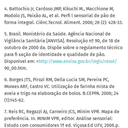
4. Battochio Jr, Cardoso JMP, Kikuchi M., Macchione M,
Modolo JS, Paixão AL, et al. Perfi l sensorial de pão de
forma integral. Ciênc.Tecnol. Aliment. 2006; 26 (2): 428-33.
5. Brasil. Monistério da Saúde. Agência Nacional de
Vigilância Sanitária [ANVISA]. Resolução nº 90, de 18 de
outubro de 2000 da. Dispõe sobre o regulamento técnico
para fi xação de identidade e qualidade de pão.
Disponível em: <
http://www.anvisa.gov.br/legis/resol/
90_00.htm.
6. Borges JTS, Pirozi RM, Della Lucia SM, Pereira PC,
Moraes ARF, Castro VC. Utilização de farinha mista de
aveia e trigo na elaboração de bolos. B.CEPPA. 2006; 24
(1):145-62.
7. Reis RC, Regazzi AJ, Carneiro JCS, Minim VPR. Mapa de
preferência. In. MINIM VPR, editor. Análise sensorial:
Estudo com consumidores 1ª ed. Viçosa:Ed UFV, 2006.p.