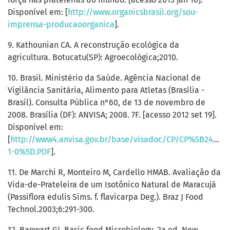
Disponível em: [
http://www.organicsbrasil.org/sou-
imprensa-producaoorganica
].
9. Kathounian CA. A reconstrução ecológica da
agricultura. Botucatu(SP): Agroecológica;2010.
10. Brasil. Ministério da Saúde. Agência Nacional de
Vigilância Sanitária, Alimento para Atletas (Brasília -
Brasil). Consulta Pública n°60, de 13 de novembro de
2008. Brasília (DF): ANVISA; 2008. 7F. [acesso 2012 set 19].
Disponível em:
[
http://www4.anvisa.gov.br/base/visadoc/CP/CP%5B24416-
1-0%5D.PDF
].
11. De Marchi R, Monteiro M, Cardello HMAB. Avaliação da
Vida-de-Prateleira de um Isotônico Natural de Maracujá
(Passiflora edulis Sims. f. flavicarpa Deg.). Braz J Food
Technol.2003;6:291-300.
12. Banwart GJ. Basic food Microbiology. 2a ed. New