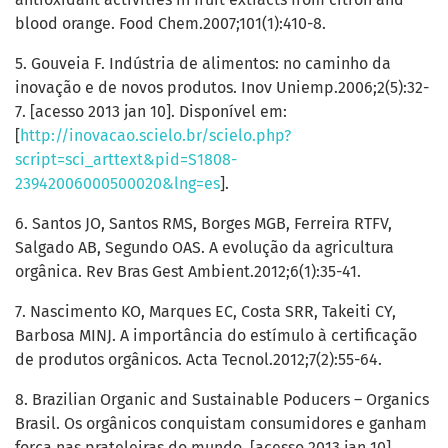
blood orange. Food Chem.2007;101(1):410-8.
5. Gouveia F. Indústria de alimentos: no caminho da
inovação e de novos produtos. Inov Uniemp.2006;2(5):32-
7. [acesso 2013 jan 10]. Disponível em:
[
http://inovacao.scielo.br/scielo.php?
script=sci_arttext&pid=S1808-
23942006000500020&lng=es
].
6. Santos JO, Santos RMS, Borges MGB, Ferreira RTFV,
Salgado AB, Segundo OAS. A evolução da agricultura
orgânica. Rev Bras Gest Ambient.2012;6(1):35-41.
7. Nascimento KO, Marques EC, Costa SRR, Takeiti CY,
Barbosa MINJ. A importância do estímulo à certificação
de produtos orgânicos. Acta Tecnol.2012;7(2):55-64.
8. Brazilian Organic and Sustainable Poducers – Organics
Brasil. Os orgânicos conquistam consumidores e ganham
força nas prateleiras do mundo. [acesso 2013 jan 10].