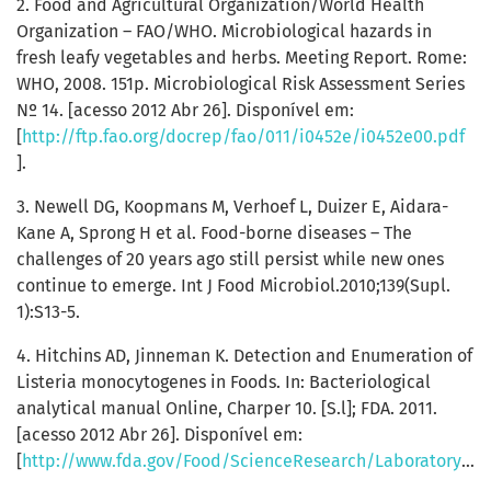
2. Food and Agricultural Organization/World Health
Organization – FAO/WHO. Microbiological hazards in
fresh leafy vegetables and herbs. Meeting Report. Rome:
WHO, 2008. 151p. Microbiological Risk Assessment Series
Nº 14. [acesso 2012 Abr 26]. Disponível em:
[
http://ftp.fao.org/docrep/fao/011/i0452e/i0452e00.pdf
].
3. Newell DG, Koopmans M, Verhoef L, Duizer E, Aidara-
Kane A, Sprong H et al. Food-borne diseases – The
challenges of 20 years ago still persist while new ones
continue to emerge. Int J Food Microbiol.2010;139(Supl.
1):S13-5.
4. Hitchins AD, Jinneman K. Detection and Enumeration of
Listeria monocytogenes in Foods. In: Bacteriological
analytical manual Online, Charper 10. [S.l]; FDA. 2011.
[acesso 2012 Abr 26]. Disponível em:
[
http://www.fda.gov/Food/ScienceResearch/LaboratoryMethods/BacteriologicalAnalyticalManualBAM/ucm071400.htm