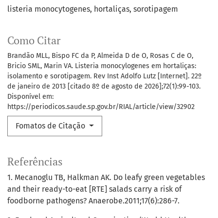
listeria monocytogenes
hortaliças
sorotipagem
Como Citar
Brandão MLL, Bispo FC da P, Almeida D de O, Rosas C de O,
Bricio SML, Marin VA. Listeria monocylogenes em hortaliças:
isolamento e sorotipagem. Rev Inst Adolfo Lutz [Internet]. 22º
de janeiro de 2013 [citado 8º de agosto de 2026];72(1):99-103.
Disponível em:
https://periodicos.saude.sp.gov.br/RIAL/article/view/32902
Fomatos de Citação
Referências
1. Mecanoglu TB, Halkman AK. Do leafy green vegetables
and their ready-to-eat [RTE] salads carry a risk of
foodborne pathogens? Anaerobe.2011;17(6):286-7.