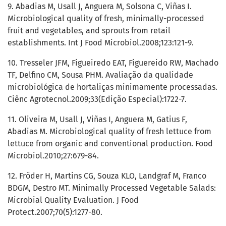
9. Abadias M, Usall J, Anguera M, Solsona C, Viñas I.
Microbiological quality of fresh, minimally-processed
fruit and vegetables, and sprouts from retail
establishments. Int J Food Microbiol.2008;123:121-9.
10. Tresseler JFM, Figueiredo EAT, Figuereido RW, Machado
TF, Delfino CM, Sousa PHM. Avaliação da qualidade
microbiológica de hortaliças minimamente processadas.
Ciênc Agrotecnol.2009;33(Edição Especial):1722-7.
11. Oliveira M, Usall J, Viñas I, Anguera M, Gatius F,
Abadias M. Microbiological quality of fresh lettuce from
lettuce from organic and conventional production. Food
Microbiol.2010;27:679-84.
12. Fröder H, Martins CG, Souza KLO, Landgraf M, Franco
BDGM, Destro MT. Minimally Processed Vegetable Salads:
Microbial Quality Evaluation. J Food
Protect.2007;70(5):1277-80.