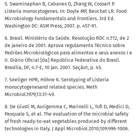
5. Swaminaphan B, Cabanes D, Zhang W, Cossart P.
Listeria monocytogenes. In: Doyle MP, Beuchat LR. Food
Microbiology Fundamentals and Frontiers. 3rd Ed.
Washington DC: ASM Press, 2007. p. 457-91.
6. Brasil. Ministério da Saúde. Resolução RDC n.º12, de 2
de janeiro de 2001. Aprova regulamento Técnico sobre
Padrões Microbiológicos para alimentos e seus anexos I e
II. Diário Oficial [da] República Federativa do Brasil.
Brasília, DF, n.7-E, 10 jan. 2001. Seção1, p. 45.
7. Seeliger HPR, Höhne K. Serotyping of Listeria
monocytogenesand related species. Meth
Microbiol.1979;13:31-49.
8. De Giusti M, Aurigemma C, Marinelli L, Tufi D, Medici D,
Pasquale S, et al. The evaluation of the microbial safety
of fresh ready-to-eat vegetables produced by different
technologies in Italy. J Appl Microbiol.2010;109:996-1006.