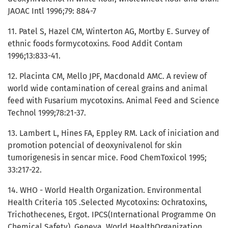
JAOAC Intl 1996;79: 884-7
11. Patel S, Hazel CM, Winterton AG, Mortby E. Survey of
ethnic foods formycotoxins. Food Addit Contam
1996;13:833-41.
12. Placinta CM, Mello JPF, Macdonald AMC. A review of
world wide contamination of cereal grains and animal
feed with Fusarium mycotoxins. Animal Feed and Science
Technol 1999;78:21-37.
13. Lambert L, Hines FA, Eppley RM. Lack of iniciation and
promotion potencial of deoxynivalenol for skin
tumorigenesis in sencar mice. Food ChemToxicol 1995;
33:217-22.
14. WHO - World Health Organization. Environmental
Health Criteria 105 .Selected Mycotoxins: Ochratoxins,
Trichothecenes, Ergot. IPCS(International Programme On
Chemical Safety), Geneva. World HealthOrganization.