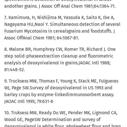
andother grains. J Assoc Off Anal Chem 1981;64:1364-71.
7. Kamimura, H, Nishijima M, Yassuda K, Saito K, Ibe A,
Nagayama HU,Naoi Y. Simultaneous detection of several
Fusarium Mycotoxins in cerealsgrains and foodstuffs. J
Assoc OffAnal Chem 1981; 64:1067-81.
8. Malone BR, Humphrey CW, Romer TR, Richard J. One
step solid-phaseextraction cleanup and fluorometric
analysis of deoxynivalenol in grains.JAOAC Intl 1988;
81:448-52.
9. Trucksess MW, Thomas F, Young K, Stack ME, Fulgueras
WJ, Page SW.Survey of deoxynivalenol in US 1993 and
barley crops by enzyme-linkedimmunosorbent assay.
JAOAC Intl 1995; 79:631-6
10. Truksess MW, Ready Du WE, Pender MK, Ligmond CA,
Wood GE, PageSW Determination and survey of
deoxynivalenol in white flour, wholewheat flour and bran.