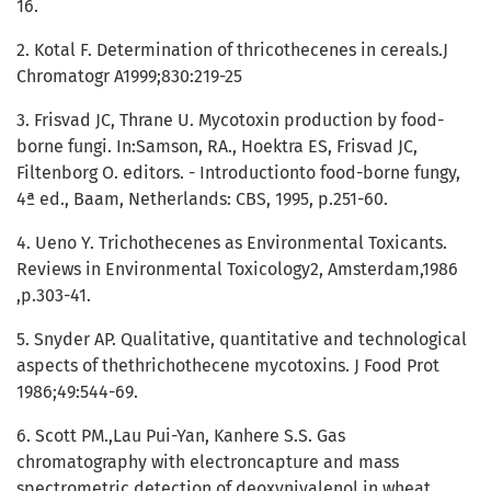
16.
2. Kotal F. Determination of thricothecenes in cereals.J
Chromatogr A1999;830:219-25
3. Frisvad JC, Thrane U. Mycotoxin production by food-
borne fungi. In:Samson, RA., Hoektra ES, Frisvad JC,
Filtenborg O. editors. - Introductionto food-borne fungy,
4ª ed., Baam, Netherlands: CBS, 1995, p.251-60.
4. Ueno Y. Trichothecenes as Environmental Toxicants.
Reviews in Environmental Toxicology2, Amsterdam,1986
,p.303-41.
5. Snyder AP. Qualitative, quantitative and technological
aspects of thethrichothecene mycotoxins. J Food Prot
1986;49:544-69.
6. Scott PM.,Lau Pui-Yan, Kanhere S.S. Gas
chromatography with electroncapture and mass
spectrometric detection of deoxynivalenol in wheat