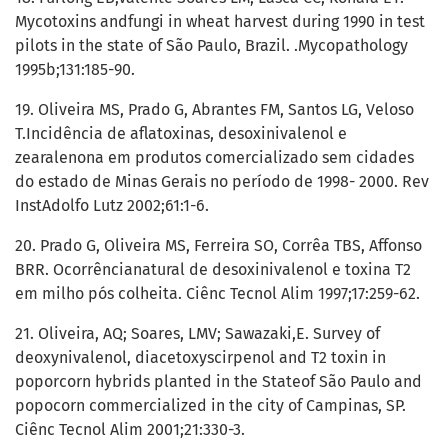
Mycotoxins andfungi in wheat harvest during 1990 in test
pilots in the state of São Paulo, Brazil. .Mycopathology
1995b;131:185-90.
19. Oliveira MS, Prado G, Abrantes FM, Santos LG, Veloso
T.Incidência de aflatoxinas, desoxinivalenol e
zearalenona em produtos comercializado sem cidades
do estado de Minas Gerais no período de 1998- 2000. Rev
InstAdolfo Lutz 2002;61:1-6.
20. Prado G, Oliveira MS, Ferreira SO, Corrêa TBS, Affonso
BRR. Ocorrêncianatural de desoxinivalenol e toxina T2
em milho pós colheita. Ciênc Tecnol Alim 1997;17:259-62.
21. Oliveira, AQ; Soares, LMV; Sawazaki,E. Survey of
deoxynivalenol, diacetoxyscirpenol and T2 toxin in
poporcorn hybrids planted in the Stateof São Paulo and
popocorn commercialized in the city of Campinas, SP.
Ciênc Tecnol Alim 2001;21:330-3.