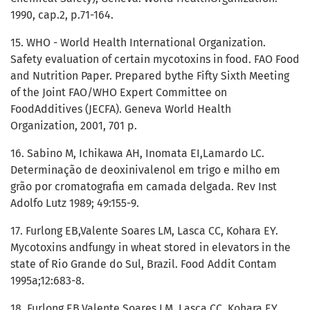
1990, cap.2, p.71-164.
15. WHO - World Health International Organization.
Safety evaluation of certain mycotoxins in food. FAO Food
and Nutrition Paper. Prepared bythe Fifty Sixth Meeting
of the Joint FAO/WHO Expert Committee on
FoodAdditives (JECFA). Geneva World Health
Organization, 2001, 701 p.
16. Sabino M, Ichikawa AH, Inomata EI,Lamardo LC.
Determinação de deoxinivalenol em trigo e milho em
grão por cromatografia em camada delgada. Rev Inst
Adolfo Lutz 1989; 49:155-9.
17. Furlong EB,Valente Soares LM, Lasca CC, Kohara EY.
Mycotoxins andfungy in wheat stored in elevators in the
state of Rio Grande do Sul, Brazil. Food Addit Contam
1995a;12:683-8.
18. Furlong EB,Valente Soares LM, Lasca CC, Kohara EY.