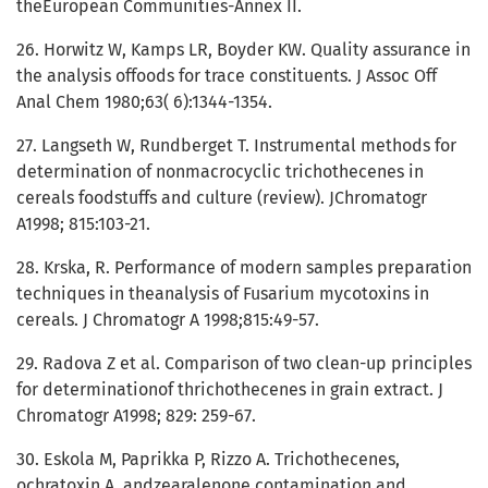
theEuropean Communities-Annex II.
26. Horwitz W, Kamps LR, Boyder KW. Quality assurance in
the analysis offoods for trace constituents. J Assoc Off
Anal Chem 1980;63( 6):1344-1354.
27. Langseth W, Rundberget T. Instrumental methods for
determination of nonmacrocyclic trichothecenes in
cereals foodstuffs and culture (review). JChromatogr
A1998; 815:103-21.
28. Krska, R. Performance of modern samples preparation
techniques in theanalysis of Fusarium mycotoxins in
cereals. J Chromatogr A 1998;815:49-57.
29. Radova Z et al. Comparison of two clean-up principles
for determinationof thrichothecenes in grain extract. J
Chromatogr A1998; 829: 259-67.
30. Eskola M, Paprikka P, Rizzo A. Trichothecenes,
ochratoxin A, andzearalenone contamination and