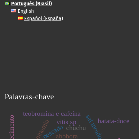
Português (Brasil)
English
Español (España)
Palavras-chave
teobromina e cafeína
sal moído
batata-doce
vitis sp
pescado
chuchu
abóbora