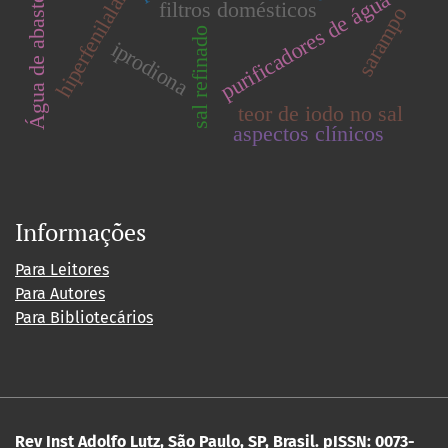
Água de abastecimento
hiperfenilalaninemia
purificadores de água
filtros domésticos
sarampo
sal refinado
iprodiona
teor de iodo no sal
aspectos clínicos
Informações
Para Leitores
Para Autores
Para Bibliotecários
Rev Inst Adolfo Lutz, São Paulo, SP, Brasil.
pISSN: 0073-