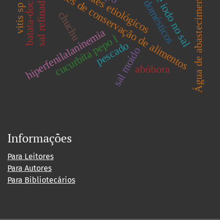
teor de iodo no sal
filtros domésticos
condições de conservação de alimentos
agentes etiológicos
Água de abastecimento
sal refinado
batata-doce
vitis sp
chuchu
hiperfenilalaninemia
cucurbita pepo l
pescado
sal moído
abóbora
Informações
Para Leitores
Para Autores
Para Bibliotecários