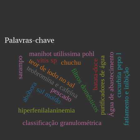
Palavras-chave
manihot utilissima pohl
Água de abastecimento
cucurbita pepo l
purificadores de água
sarampo
vitis sp
teor de iodo no sal
batata-doce
chuchu
teobromina e cafeína
filtros domésticos
fatiamento e inibição
abóbora
sal moído
pescado
hiperfenilalaninemia
classificação granulométrica