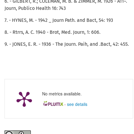
6. - GILBERT, R.; COLEMAN, M. B. & ZIMMER, M. 1926 - A11~.
Journ, Publico Health 16: 743
7. - HYNES, M. - 1942 _ Journ Path. and Bact, 54: 193
8. - Rtrrs, A. C. 1940 - Brot, Med. Journ, 1: 606.
9. - JONES, E. R. - 1936 - The Journ. Paih, and .Bact, 42: 455.
No metrics available.
-
see details