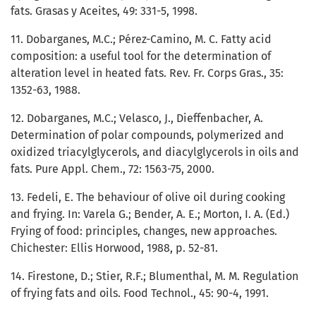
fats. Grasas y Aceites, 49: 331-5, 1998.
11. Dobarganes, M.C.; Pérez-Camino, M. C. Fatty acid
composition: a useful tool for the determination of
alteration level in heated fats. Rev. Fr. Corps Gras., 35:
1352-63, 1988.
12. Dobarganes, M.C.; Velasco, J., Dieffenbacher, A.
Determination of polar compounds, polymerized and
oxidized triacylglycerols, and diacylglycerols in oils and
fats. Pure Appl. Chem., 72: 1563-75, 2000.
13. Fedeli, E. The behaviour of olive oil during cooking
and frying. In: Varela G.; Bender, A. E.; Morton, I. A. (Ed.)
Frying of food: principles, changes, new approaches.
Chichester: Ellis Horwood, 1988, p. 52-81.
14. Firestone, D.; Stier, R.F.; Blumenthal, M. M. Regulation
of frying fats and oils. Food Technol., 45: 90-4, 1991.