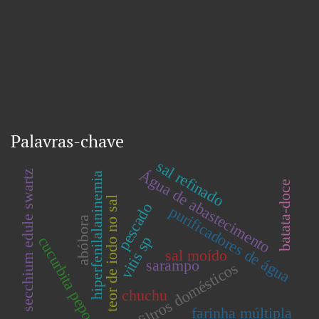
Palavras-chave
sal refinado
Água de abastecimento
secchium edule swartz
hiperfenilalaninemia
batata-doce
teor de iodo no sal
pescado
purificadores de água
abóbora
vitis sp
cucurbita pepo l
sal moído
sarampo
filtros domésticos
chuchu
farinha múltipla