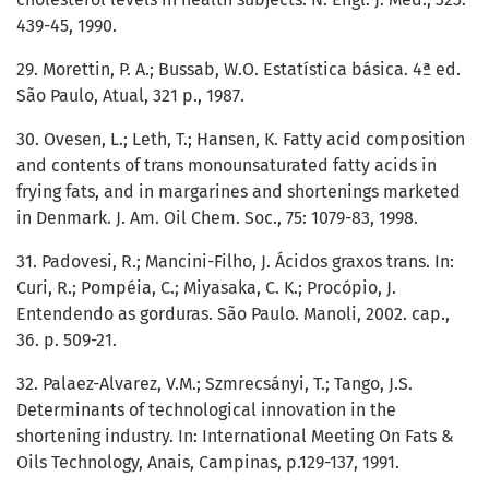
439-45, 1990.
29. Morettin, P. A.; Bussab, W.O. Estatística básica. 4ª ed.
São Paulo, Atual, 321 p., 1987.
30. Ovesen, L.; Leth, T.; Hansen, K. Fatty acid composition
and contents of trans monounsaturated fatty acids in
frying fats, and in margarines and shortenings marketed
in Denmark. J. Am. Oil Chem. Soc., 75: 1079-83, 1998.
31. Padovesi, R.; Mancini-Filho, J. Ácidos graxos trans. In:
Curi, R.; Pompéia, C.; Miyasaka, C. K.; Procópio, J.
Entendendo as gorduras. São Paulo. Manoli, 2002. cap.,
36. p. 509-21.
32. Palaez-Alvarez, V.M.; Szmrecsányi, T.; Tango, J.S.
Determinants of technological innovation in the
shortening industry. In: International Meeting On Fats &
Oils Technology, Anais, Campinas, p.129-137, 1991.