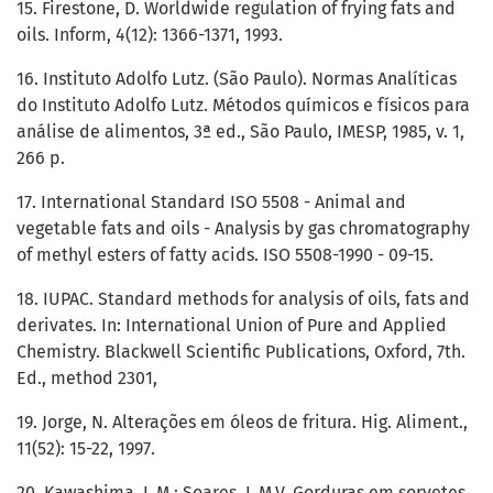
15. Firestone, D. Worldwide regulation of frying fats and
oils. Inform, 4(12): 1366-1371, 1993.
16. Instituto Adolfo Lutz. (São Paulo). Normas Analíticas
do Instituto Adolfo Lutz. Métodos químicos e físicos para
análise de alimentos, 3ª ed., São Paulo, IMESP, 1985, v. 1,
266 p.
17. International Standard ISO 5508 - Animal and
vegetable fats and oils - Analysis by gas chromatography
of methyl esters of fatty acids. ISO 5508-1990 - 09-15.
18. IUPAC. Standard methods for analysis of oils, fats and
derivates. In: International Union of Pure and Applied
Chemistry. Blackwell Scientific Publications, Oxford, 7th.
Ed., method 2301,
19. Jorge, N. Alterações em óleos de fritura. Hig. Aliment.,
11(52): 15-22, 1997.
20. Kawashima, L.M.; Soares, L.M.V. Gorduras em sorvetes