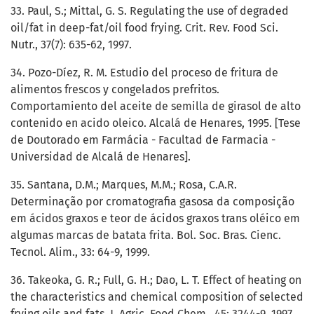
33. Paul, S.; Mittal, G. S. Regulating the use of degraded
oil/fat in deep-fat/oil food frying. Crit. Rev. Food Sci.
Nutr., 37(7): 635-62, 1997.
34. Pozo-Díez, R. M. Estudio del proceso de fritura de
alimentos frescos y congelados prefritos.
Comportamiento del aceite de semilla de girasol de alto
contenido en acido oleico. Alcalá de Henares, 1995. [Tese
de Doutorado em Farmácia - Facultad de Farmacia -
Universidad de Alcalá de Henares].
35. Santana, D.M.; Marques, M.M.; Rosa, C.A.R.
Determinação por cromatografia gasosa da composição
em ácidos graxos e teor de ácidos graxos trans oléico em
algumas marcas de batata frita. Bol. Soc. Bras. Cienc.
Tecnol. Alim., 33: 64-9, 1999.
36. Takeoka, G. R.; Full, G. H.; Dao, L. T. Effect of heating on
the characteristics and chemical composition of selected
frying oils and fats. J. Agric. Food Chem., 45: 3244-9, 1997.