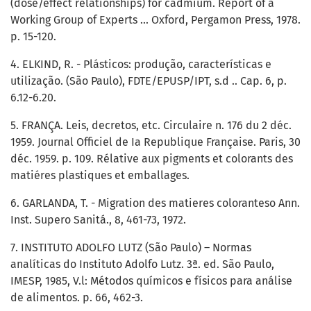
(dose/effect relationships) for cadmium. Report of a
Working Group of Experts ... Oxford, Pergamon Press, 1978.
p. 15-120.
4. ELKIND, R. - Plásticos: produção, características e
utilização. (São Paulo), FDTE/EPUSP/IPT, s.d .. Cap. 6, p.
6.12-6.20.
5. FRANÇA. Leis, decretos, etc. Circulaire n. 176 du 2 déc.
1959. Journal Officiel de Ia Republique Française. Paris, 30
déc. 1959. p. 109. Rélative aux pigments et colorants des
matiéres plastiques et emballages.
6. GARLANDA, T. - Migration des matieres coloranteso Ann.
Inst. Supero Sanitá., 8, 461-73, 1972.
7. INSTITUTO ADOLFO LUTZ (São Paulo) – Normas
analíticas do Instituto Adolfo Lutz. 3ª. ed. São Paulo,
IMESP, 1985, V.l: Métodos químicos e físicos para análise
de alimentos. p. 66, 462-3.