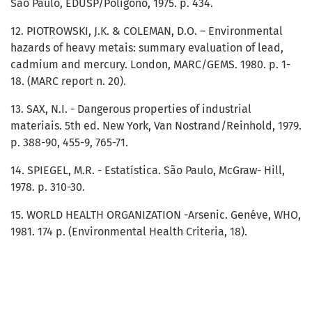
São Paulo, EDUSP/Polígono, 1975. p. 434.
12. PIOTROWSKI, J.K. & COLEMAN, D.O. – Environmental
hazards of heavy metais: summary evaluation of lead,
cadmium and mercury. London, MARC/GEMS. 1980. p. 1-
18. (MARC report n. 20).
13. SAX, N.I. - Dangerous properties of industrial
materiais. 5th ed. New York, Van Nostrand/Reinhold, 1979.
p. 388-90, 455-9, 765-71.
14. SPIEGEL, M.R. - Estatística. São Paulo, McGraw- Hill,
1978. p. 310-30.
15. WORLD HEALTH ORGANIZATION -Arsenic. Genéve, WHO,
1981. 174 p. (Environmental Health Criteria, 18).