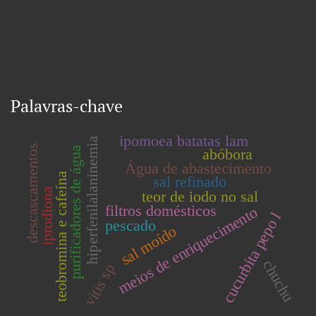
Palavras-chave
ipomoea batatas lam
hiperfenilalaninemia
descascamentos
purificadores de água
abóbora
Água de abastecimento
teobromina e cafeína
sal refinado
iprodiona
teor de iodo no sal
filtros domésticos
meios de enriquecimento
cucurbita pepo l
pescado
sal moído
chuchu
vitis sp