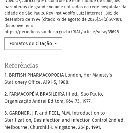
Novo OF, Auricchio MT. Controle de esterilidade de soluções
parenterais de grande volume utilizadas na rede hospitalar da
cidade de São Paulo. Rev Inst Adolfo Lutz [Internet]. 30º de
dezembro de 1994 [citado 7º de agosto de 2026];54(2):97-101.
Disponível em:
https://periodicos.saude.sp.gov.br/RIAL/article/view/35698
Fomatos de Citação
Referências
1. BRITlSH PHARMACOPOEIA London, Her Majesty's
Stationery Office, A191-5, 1988.
2. FARMACOPÉIA BRASILEIRA III ed., São Paulo,
Organização Andrei Editora, 964-73, 1977.
3. GARDNER, J.F. and PEEL, M.M. Introduction to
Sterilization, Desinfection and Infection Control 2nd ed.
Melbourne, Churchill-Livingstone, 264p, 1991.