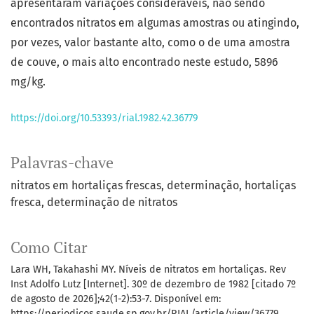
apresentaram variações consideráveis, não sendo
encontrados nitratos em algumas amostras ou atingindo,
por vezes, valor bastante alto, como o de uma amostra
de couve, o mais alto encontrado neste estudo, 5896
mg/kg.
https://doi.org/10.53393/rial.1982.42.36779
Palavras-chave
nitratos em hortaliças frescas
determinação
hortaliças
fresca
determinação de nitratos
Como Citar
Lara WH, Takahashi MY. Níveis de nitratos em hortaliças. Rev
Inst Adolfo Lutz [Internet]. 30º de dezembro de 1982 [citado 7º
de agosto de 2026];42(1-2):53-7. Disponível em:
https://periodicos.saude.sp.gov.br/RIAL/article/view/36779