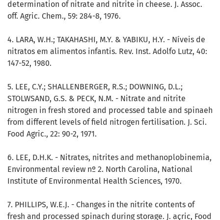
determination of nitrate and nitrite in cheese. J. Assoc.
off. Agric. Chem., 59: 284-8, 1976.
4. LARA, W.H.; TAKAHASHI, M.Y. & YABIKU, H.Y. - Níveis de
nitratos em alimentos infantis. Rev. Inst. Adolfo Lutz, 40:
147-52, 1980.
5. LEE, C.Y.; SHALLENBERGER, R.S.; DOWNING, D.L.;
STOLWSAND, G.S. & PECK, N.M. - Nitrate and nitrite
nitrogen in fresh stored and processed table and spinaeh
from different levels of field nitrogen fertilisation. J. Sci.
Food Agric., 22: 90-2, 1971.
6. LEE, D.H.K. - Nitrates, nitrites and methanoplobinemia,
Environmental review nº 2. North Carolina, National
Institute of Environmental Health Sciences, 1970.
7. PHILLIPS, W.E.J. - Changes in the nitrite contents of
fresh and processed spinach during storage. J. açric, Food