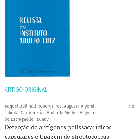
ARTIGO ORIGINAL
Raquel Bellinati Robert Pires, Augusta Kiyomi
1-8
Takeda, Carrmo Elias Andrade Melles, Augusto
de Escragnolle Taunay
Detecção de antígenos polissacarídicos
capsulares e tipagem de streptococcus