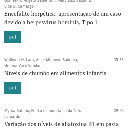
Gomes-Jr., Ângelo Sementilli, Mary Eiko Sakuma,
Eide D. Camargo
Encefalite herpética: apresentação de um caso
devido a herpesvirus hominis, Tipo 1
pdf
Walkyria H. Lara, Alice Momoyo Sakuma,
35-38
Helena Yuco Yabiku
Níveis de chumbo em alimentos infantis
pdf
Myrna Sabino, Emiko I. Inomata, Leda C. A.
39-44
Lamardo
Variação dos níveis de aflatoxina B1 em pasta