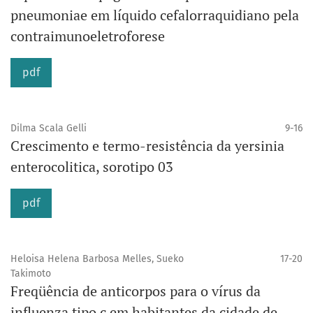
pneumoniae em líquido cefalorraquidiano pela
contraimunoeletroforese
pdf
Dilma Scala Gelli
9-16
Crescimento e termo-resistência da yersinia
enterocolitica, sorotipo 03
pdf
Heloisa Helena Barbosa Melles, Sueko
17-20
Takimoto
Freqüência de anticorpos para o vírus da
influenza tipo c em habitantes da cidade de