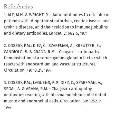
Referências
1. ALP, M.H. & WRIGHT. R. - Auto-antibodies to reticulin in
patients with idiopathic steatorrhea, coelic disease, and
Crohn's disease, an d their relation to immunoglobulins
and dietary antibodies. Lancet, 2: 682-5, 1971.
2. COSSIO, P.M.: DIEZ, C.; SZARFMAN, A.; KREUTZER, E.;
CANDIOLO, B. & ARANA, R.M. - Chagasic cardiopathy.
Demonstration of a serum gammaglobulin facto r which
reacts with endocardium and vascular structures.
Circulation, 49: 13-21, 1974.
3. COSSIO, P.M.; LAGUENS, R.P.; DIEZ, C.; SZARFMAN, A.;
SEGAL, A. & ARANA, R.M. - Chagasic cardiopathy.
Antibodies reacting with plasma membrane of striated
muscle and endothelial cells. Circulation, 50: 1252-9,
1974.