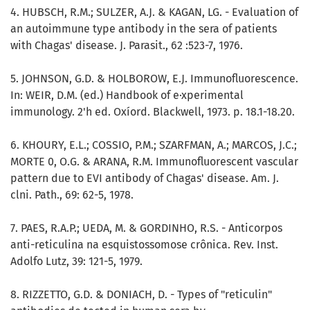
4. HUBSCH, R.M.; SULZER, A.J. & KAGAN, LG. - Evaluation of
an autoimmune type antibody in the sera of patients
with Chagas' disease. J. Parasit., 62 :523-7, 1976.
5. JOHNSON, G.D. & HOLBOROW, E.J. Immunofluorescence.
In: WEIR, D.M. (ed.) Handbook of e·xperimental
immunology. 2'h ed. Oxíord. Blackwell, 1973. p. 18.1-18.20.
6. KHOURY, E.L.; COSSIO, P.M.; SZARFMAN, A.; MARCOS, J.C.;
MORTE 0, O.G. & ARANA, R.M. Immunofluorescent vascular
pattern due to EVI antibody of Chagas' disease. Am. J.
clni. Path., 69: 62-5, 1978.
7. PAES, R.A.P.; UEDA, M. & GORDINHO, R.S. - Anticorpos
anti-reticulina na esquistossomose crônica. Rev. Inst.
Adolfo Lutz, 39: 121-5, 1979.
8. RIZZETTO, G.D. & DONIACH, D. - Types of "reticulin"