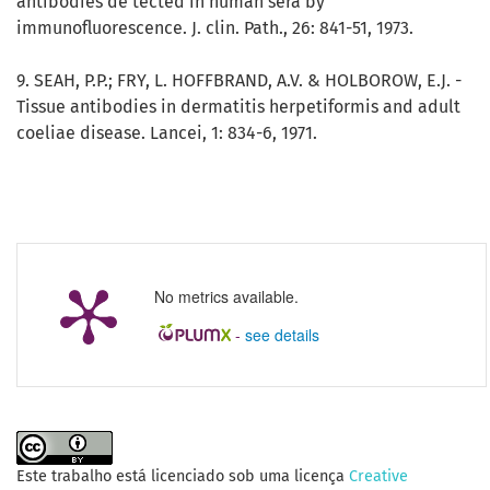
antibodies de tected in human sera by
immunofluorescence. J. clin. Path., 26: 841-51, 1973.
9. SEAH, P.P.; FRY, L. HOFFBRAND, A.V. & HOLBOROW, E.J. -
Tissue antibodies in dermatitis herpetiformis and adult
coeliae disease. Lancei, 1: 834-6, 1971.
No metrics available.
-
see details
Este trabalho está licenciado sob uma licença
Creative