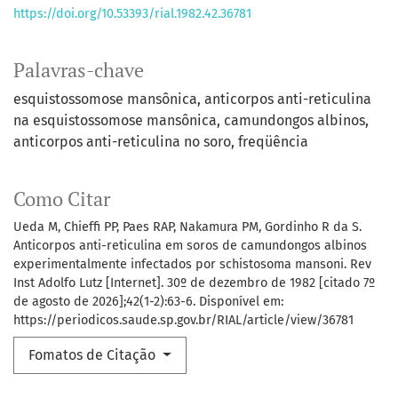
https://doi.org/10.53393/rial.1982.42.36781
Palavras-chave
esquistossomose mansônica
anticorpos anti-reticulina
na esquistossomose mansônica
camundongos albinos
anticorpos anti-reticulina no soro
freqüência
Como Citar
Ueda M, Chieffi PP, Paes RAP, Nakamura PM, Gordinho R da S.
Anticorpos anti-reticulina em soros de camundongos albinos
experimentalmente infectados por schistosoma mansoni. Rev
Inst Adolfo Lutz [Internet]. 30º de dezembro de 1982 [citado 7º
de agosto de 2026];42(1-2):63-6. Disponível em:
https://periodicos.saude.sp.gov.br/RIAL/article/view/36781
Fomatos de Citação