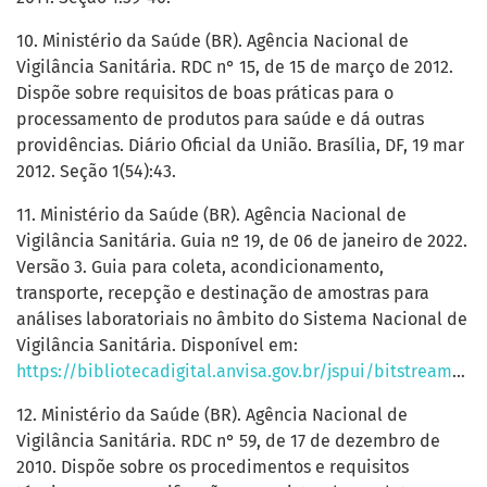
10. Ministério da Saúde (BR). Agência Nacional de
Vigilância Sanitária. RDC n° 15, de 15 de março de 2012.
Dispõe sobre requisitos de boas práticas para o
processamento de produtos para saúde e dá outras
providências. Diário Oficial da União. Brasília, DF, 19 mar
2012. Seção 1(54):43.
11. Ministério da Saúde (BR). Agência Nacional de
Vigilância Sanitária. Guia nº 19, de 06 de janeiro de 2022.
Versão 3. Guia para coleta, acondicionamento,
transporte, recepção e destinação de amostras para
análises laboratoriais no âmbito do Sistema Nacional de
Vigilância Sanitária. Disponível em:
https://bibliotecadigital.anvisa.gov.br/jspui/bitstream/anvisa/2213/1/ANVISA_Guia%20n%C2%BA%2019_2019_coleta%2C%20acondicionamento%2C%20transporte%2C%20recep%C3%A7%C3%A3o%20e%20destina%C3%A7%C3%A3o%20de%20amostras%20para%20an%C3%Alises%20laboratoriais%20no%20%C3%A2mbito%20do%20Sistema%20Nacional%20de%20Vigil%C3%A2ncia%20Sanit%C3%A1ria_vers%C3A3o%203_06.01.2022.pdf
12. Ministério da Saúde (BR). Agência Nacional de
Vigilância Sanitária. RDC n° 59, de 17 de dezembro de
2010. Dispõe sobre os procedimentos e requisitos