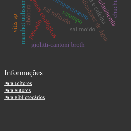
hiperfenilalaninemia
meios de enriquecimento
manihot utilissima pohl
purificadores de água
agentes etiológicos
chuchu
abóbora
sal refinado
sarampo
vitis sp
pescado
sal moído
giolitti-cantoni broth
Informações
Para Leitores
Para Autores
Para Bibliotecários