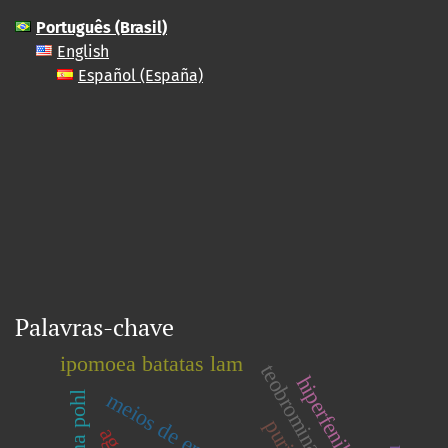
Português (Brasil)
English
Español (España)
Palavras-chave
ipomoea batatas lam
teobromina e cafeína