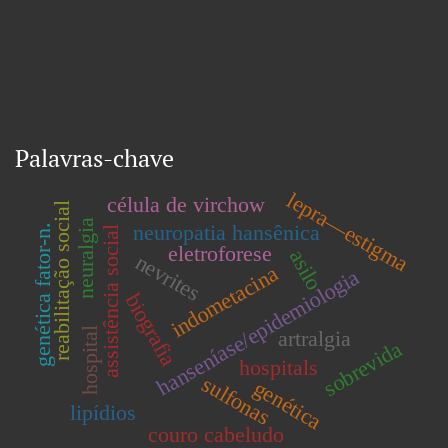
Palavras-chave
lepra—estigma
célula de virchow
reabilitação social
neuralgia
neuropatia hansênica
genética fator-n.
assistência social
eletroforese
asilo
nevrites
indometacina
hanseníase/epidemiologia
biografia
hospital
artralgia
sobrevida
hospitals
sulfonas
genética
lipídios
couro cabeludo