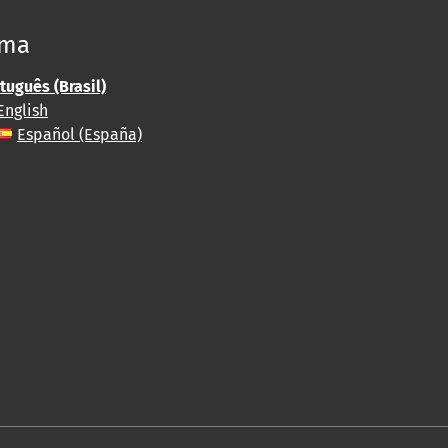
oma
tuguês (Brasil)
English
Español (España)