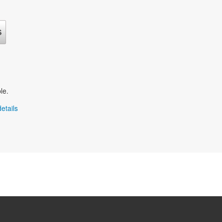
le.
etails