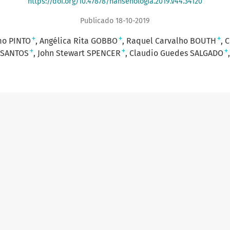
https://doi.org/10.47878/hansenologia.2019.v44.34120
Publicado 18-10-2019
+
+
+
mo PINTO
Angélica Rita GOBBO
Raquel Carvalho BOUTH
C
+
+
+
s SANTOS
John Stewart SPENCER
Claudio Guedes SALGADO