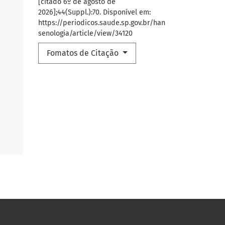
[citado 6º de agosto de
2026];44(Suppl.):70. Disponível em:
https://periodicos.saude.sp.gov.br/han
senologia/article/view/34120
Fomatos de Citação