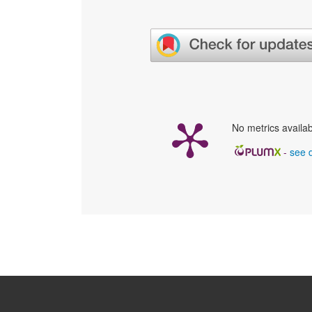
No metrics availab
-
see d