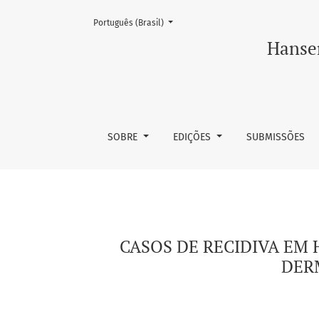
Mudar o idioma. O atual é:
Português (Brasil)
CASOS DE RECIDIVA EM HANSENÍASE DIAGNOS
Hansen
SOBRE
EDIÇÕES
SUBMISSÕES
CASOS DE RECIDIVA EM
DER