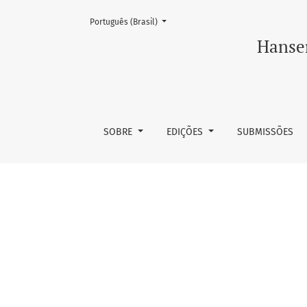
Mudar o idioma. O atual é:
Português (Brasil)
Literatura corrente em hanseníase
Hansen
SOBRE
EDIÇÕES
SUBMISSÕES