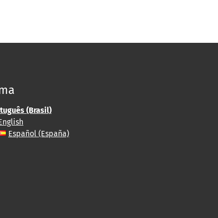
oma
tuguês (Brasil)
English
Español (España)