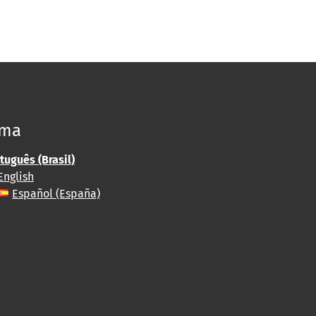
oma
tuguês (Brasil)
English
Español (España)