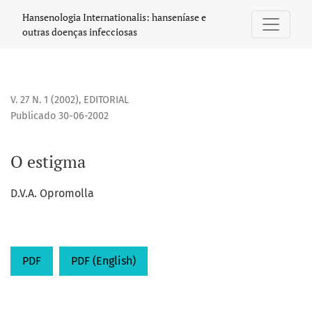
O estigma
Hansenologia Internationalis: hanseníase e
outras doenças infecciosas
V. 27 N. 1 (2002)
,
EDITORIAL
Publicado 30-06-2002
O estigma
D.V.A. Opromolla
PDF
PDF (English)