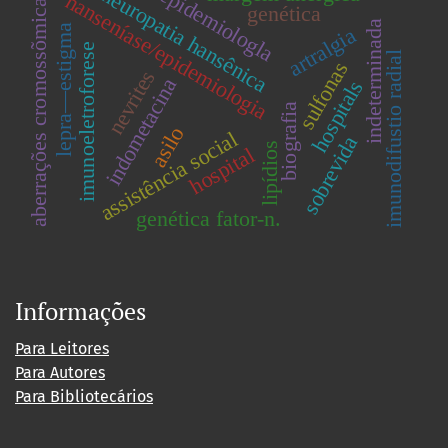
epidemiologla
neuropatia hansênica
hanseníase/epidemiologia
aberrações cromossõmicas
genética
indeterminada
lepra—estigma
artralgia
imunoeletroforese
imunodifustio radial
sulfonas
nevrites
indometacina
hospitals
biografia
asilo
assistência social
sobrevida
lipídios
hospital
genética fator-n.
Informações
Para Leitores
Para Autores
Para Bibliotecários