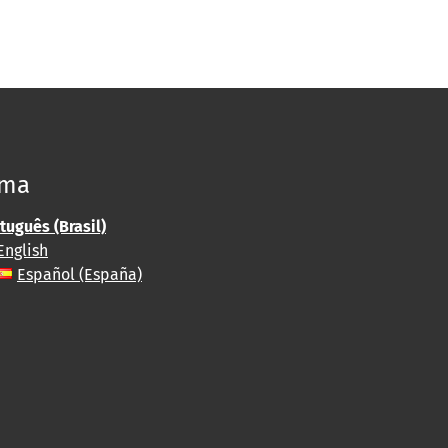
oma
tuguês (Brasil)
English
Español (España)