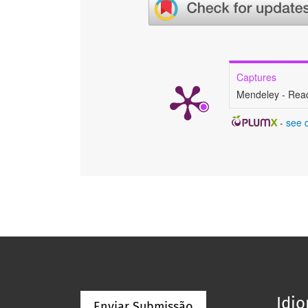
Captures
Mendeley - Rea
-
see d
Idi
Enviar Submissão