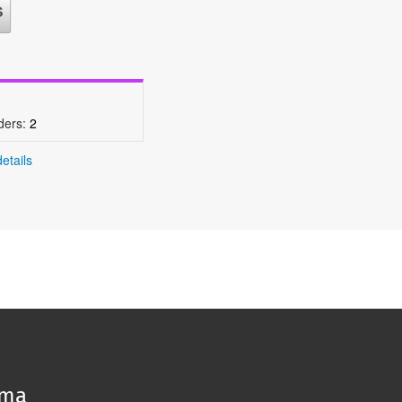
ders:
2
etails
oma