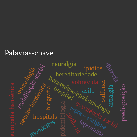
Palavras-chave
neuralgia
dimorfa
reabilitação social
lipídios
imunologia
hereditariedade
hanseníase/epidemiologia
sobrevida
sulfonas
neurite hansênica
neuropatia hansênica
predisposição
hospital
artralgia
biografia
asilo
assistência social
epidemiologla
lepra—estigma
sudão iii
hospitals
lepromina
monócitos