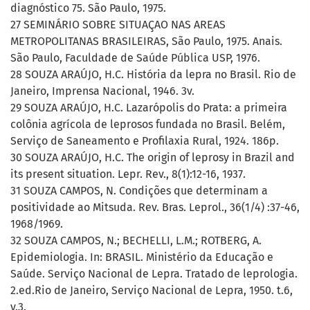
diagnóstico 75. São Paulo, 1975.
27 SEMINÁRIO SOBRE SITUAÇAO NAS AREAS
METROPOLITANAS BRASILEIRAS, São Paulo, 1975. Anais.
São Paulo, Faculdade de Saúde Pública USP, 1976.
28 SOUZA ARAÚJO, H.C. História da lepra no Brasil. Rio de
Janeiro, Imprensa Nacional, 1946. 3v.
29 SOUZA ARAÚJO, H.C. Lazarópolis do Prata: a primeira
colônia agrícola de leprosos fundada no Brasil. Belém,
Serviço de Saneamento e Profilaxia Rural, 1924. 186p.
30 SOUZA ARAÚJO, H.C. The origin of leprosy in Brazil and
its present situation. Lepr. Rev., 8(1):12-16, 1937.
31 SOUZA CAMPOS, N. Condições que determinam a
positividade ao Mitsuda. Rev. Bras. Leprol., 36(1/4) :37-46,
1968/1969.
32 SOUZA CAMPOS, N.; BECHELLI, L.M.; ROTBERG, A.
Epidemiologia. In: BRASIL. Ministério da Educação e
Saúde. Serviço Nacional de Lepra. Tratado de leprologia.
2.ed.Rio de Janeiro, Serviço Nacional de Lepra, 1950. t.6,
v.3.