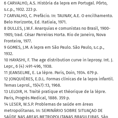
6 CARVALHO, A.S. História da lepra em Portugal. Pôrto,
s.c.p., 1932. 223 p.
7 CARVALHO, C. Prefácio. In: TAUNAY, A.E. O encilhamento.
Belo Horizonte, Ed. Itatiaia, 1971.
8 DULLES, J.W.F. Anarquias e comunistas no Brasil, 1900-
1905; trad. César Parreiras Horta. Rio de Janeiro, Nova
Fronteira, 1977.
9 GOMES, J.M. A lepra em São Paulo. São Paulo, s.c.p.,
1932.
10 HAYASHI, F. The age distribution curve in leprosy. Int. J.
Lepr., 6 (4) :491-496, 1938.
11 JEANSELME, E. La lèpre. Paris, Doin, 1934. 679 p.
12 JONQUIÈRES, E.D.L. Formas clínicas de la lepra infantil.
Temas Leprol., 15(47) :13, 1968.
13 LELOIR, H. Traité pratique et théorique de la lèpre.
Paris, Progrès Medical, 1886. 359 p.
14 LESER, W.S.P. Problemas de saúde em áreas
metropolitanas. In: SEMINÁRIO SOBRE SITUAÇAO DE
SAÚDE NAS AREAS METROPOLITANAS BRASILEIRAS, São