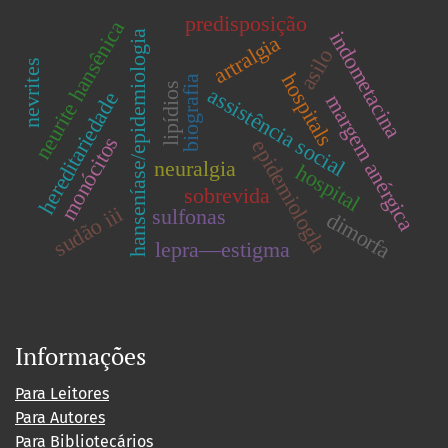
predisposição
neurite hansênica
indometacina
hanseníase/epidemiologia
artralgia
asilo
nevrites
hospitals
biografia
lipídios
assistência social
hereditariedade
margem anérgica
monócitos
epidemiologla
neuralgia
hospital
sobrevida
sudão iii
sulfonas
dimorfa
lepra—estigma
Informações
Para Leitores
Para Autores
Para Bibliotecários