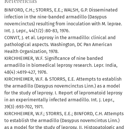
Referências
BINFORD, C.H.; STORRS, E.E.; WALSH, G.P. Disseminated
infection in the nine-banded armadillo (Dasypus
novemcinctus) resulting from inoculation with M. leprae.
Int. J. Lepr., 44(1/2) :80-83, 1976.
CONVIT, J. et al. Leprosy in the armadillo: clinical and
pathological aspects. Washington, DC Pan American
Health Organization, 1978.
KIRCHHEIMER, W.F. Significance of nine banded
armadillo in biomedical leprosy research. Lepr. India,
48(4) :4619-427, 1976.
KIRCHHEIMER, W.F. & STORRS, E.E. Attempts to establish
the armadillo (Dasypus novemcinctus Linn.) as a model
for the study of leprosy. I. Report of lepromatoid leprosy
in an experimentally infected armadillo. Int. J. Lepr.,
39(3) :693-702, 1971.
KIRCHHEIMER, W.F.; STORRS, E.E.; BINFORD, C.H. Attempts
to establish the armadillo (Dasypus novemcintus Linn.)
as a model for the study of leprosy. II. Histopatologic and