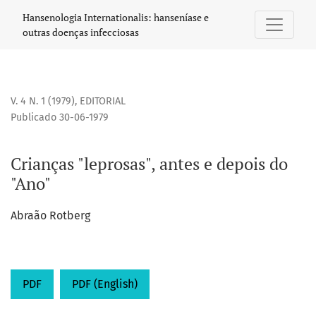
Crianças &quot;leprosas&quot;, antes e depois do &quot;
Hansenologia Internationalis: hanseníase e
outras doenças infecciosas
V. 4 N. 1 (1979)
,
EDITORIAL
Publicado 30-06-1979
Crianças "leprosas", antes e depois do
"Ano"
Abraão Rotberg
PDF
PDF (English)