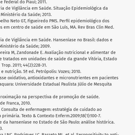
e Federal do Piauí; 2011.
ria de Vigilância em Saúde. Situação Epidemiológica da
 Ministério da Saúde; 2013.
elho Neto GT, Figueiredo PMS. Perfil epidemiológico dos
 em centro de saúde em São Luís, MA. Rev Bras Clin Med.
ria de Vigilância em Saúde. Hanseníase no Brasil: dados e
Ministério da Saúde; 2009.
reira M, Zandonade E. Avaliação nutricional e alimentar de
e tratados em unidades de saúde da grande Vitória, Estado
Trop. 2011; 44(2):228-31.
e nutrição. 5ª ed. Petrópolis: Vozes; 2010.
resse oxidativo, antioxidantes e micronutrientes em pacientes
aquara: Universidade Estadual Paulista Júlio de Mesquita
proximação na perspectiva de promoção de saúde.
de Franca, 2010.
JP. Consulta de enfermagem: estratégia de cuidado ao
rimária. Texto & Contexto Enferm.2009;18(1):100-7.
le da hanseníase no Estado de São Paulo: análise histórica.
3.
ma LNC, Rodrigues LC, Barreto ML, et al. Seropositivity to anti-