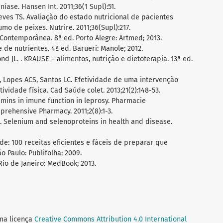
ase. Hansen Int. 2011;36(1 Supl):51.
 Neves TS. Avaliação do estado nutricional de pacientes
o de peixes. Nutrire. 2011;36(Supl):217.
Contemporânea. 8ª ed. Porto Alegre: Artmed; 2013.
 de nutrientes. 4ª ed. Barueri: Manole; 2012.
d JL. . KRAUSE – alimentos, nutrição e dietoterapia. 13ª ed.
 Lopes ACS, Santos LC. Efetividade de uma intervenção
ividade física. Cad Saúde colet. 2013;21(2):148-53.
tamins in imune function in leprosy. Pharmacie
prehensive Pharmacy. 2011;2(8):1-3.
K. Selenium and selenoproteins in health and disease.
de: 100 receitas eficientes e fáceis de preparar que
o Paulo: Publifolha; 2009.
 Rio de Janeiro: MedBook; 2013.
uma licença
Creative Commons Attribution 4.0 International