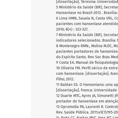
[dissertação]. Teresina: Universidad
5 Ministério da Saúde (BR), Secreta
Hanseníase no Brasil-2012 . Brasília:
6 Lima HMN, Sauaia N, Costa VRL, Co
pacientes com hanseníase atendidos
2010; 8(4) : 323-327.
7 Ministério da Saúde (BR), Secreta
indicadores selecionados. Brasília: 
8 Montenegro RMN., Molina M.DC, Mo
pacientes portadores de hansenías
do Espírito Santo. Rev Soc Bras Med 
9 Costa EA. Manual de fisiopatologia 
10 Oliveira FM. Perfil sérico de est
com hanseníase. [dissertação]. Arar
Filho; 2012.
11 Baldan SS. O Hanseniano: uma a
[dissertação]. Franca: Universidade 
12 Duarte MTC, Ayres JA, Simonetti 
portador de hanseníase em atenção p
13 Opromolla PA, Laurenti R. Contro
Rev. Saúde Pública. 2011;45(1):195-20
14 Frota CC, Freitas MVC, Foss NT, Li