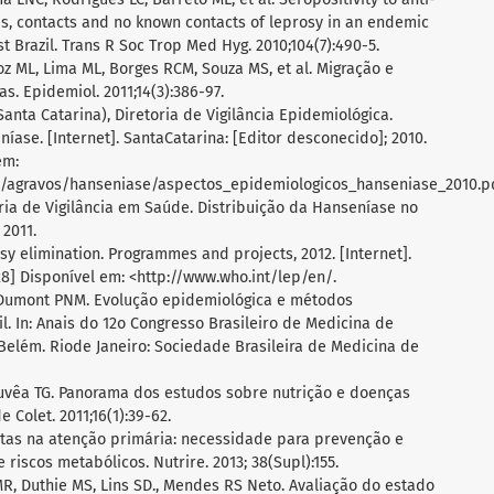
ses, contacts and no known contacts of leprosy in an endemic
 Brazil. Trans R Soc Trop Med Hyg. 2010;104(7):490-5.
z ML, Lima ML, Borges RCM, Souza MS, et al. Migração e
s. Epidemiol. 2011;14(3):386-97.
anta Catarina), Diretoria de Vigilância Epidemiológica.
ase. [Internet]. SantaCatarina: [Editor desconecido]; 2010.
em:
os/agravos/hanseniase/aspectos_epidemiologicos_hanseniase_2010.pd
ria de Vigilância em Saúde. Distribuição da Hanseníase no
 2011.
sy elimination. Programmes and projects, 2012. [Internet].
8] Disponível em: <http://www.who.int/lep/en/.
M, Dumont PNM. Evolução epidemiológica e métodos
l. In: Anais do 12o Congresso Brasileiro de Medicina de
Belém. Riode Janeiro: Sociedade Brasileira de Medicina de
vêa TG. Panorama dos estudos sobre nutrição e doenças
 Colet. 2011;16(1):39-62.
istas na atenção primária: necessidade para prevenção e
 riscos metabólicos. Nutrire. 2013; 38(Supl):155.
R, Duthie MS, Lins SD., Mendes RS Neto. Avaliação do estado