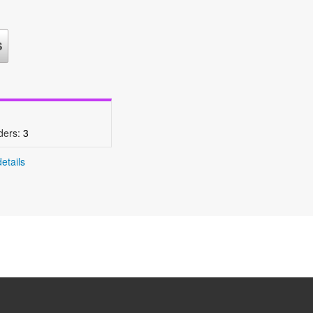
ders:
3
etails