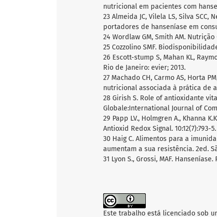
nutricional em pacientes com hansení
23 Almeida JC, Vilela LS, Silva SCC,
portadores de hanseníase em consum
24 Wordlaw GM, Smith AM. Nutrição 
25 Cozzolino SMF. Biodisponibilidade
26 Escott-stump S, Mahan KL, Raymon
Rio de Janeiro: evier; 2013.
27 Machado CH, Carmo AS, Horta PM,
nutricional associada à prática de at
28 Girish S. Role of antioxidante vi
Globale:International Journal of Com
29 Papp LV., Holmgren A., Khanna K.
Antioxid Redox Signal. 10:12(7):793-5.
30 Haig C. Alimentos para a imunida
aumentam a sua resistência. 2ed. Sã
31 Lyon S., Grossi, MAF. Hanseníase.
Este trabalho está licenciado sob 