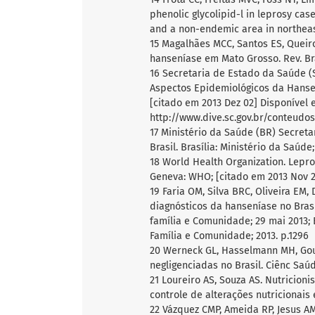
phenolic glycolipid-l in leprosy ca
and a non-endemic area in northeast
15 Magalhães MCC, Santos ES, Queiro
hanseníase em Mato Grosso. Rev. Bra
16 Secretaria de Estado da Saúde (S
Aspectos Epidemiológicos da Hansení
[citado em 2013 Dez 02] Disponível 
http://www.dive.sc.gov.br/conteud
17 Ministério da Saúde (BR) Secreta
Brasil. Brasília: Ministério da Saúde;
18 World Health Organization. Lepro
Geneva: WHO; [citado em 2013 Nov 2
19 Faria OM, Silva BRC, Oliveira E
diagnósticos da hanseníase no Brasi
família e Comunidade; 29 mai 2013; 
Família e Comunidade; 2013. p.1296
20 Werneck GL, Hasselmann MH, Gou
negligenciadas no Brasil. Ciênc Saúde
21 Loureiro AS, Souza AS. Nutricion
controle de alterações nutricionais e
22 Vázquez CMP, Ameida RP, Jesus AM