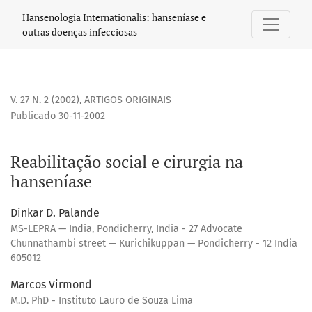
Reabilitação social e cirurgia na hanseníase
Hansenologia Internationalis: hanseníase e
outras doenças infecciosas
V. 27 N. 2 (2002)
,
ARTIGOS ORIGINAIS
Publicado 30-11-2002
Reabilitação social e cirurgia na
hanseníase
Dinkar D. Palande
MS-LEPRA — India, Pondicherry, India - 27 Advocate
Chunnathambi street — Kurichikuppan — Pondicherry - 12 India
605012
Marcos Virmond
M.D. PhD - Instituto Lauro de Souza Lima