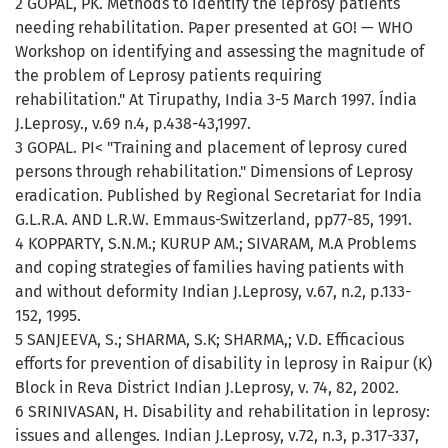
2 GOPAL, PK. Methods to identify the leprosy patients
needing rehabilitation. Paper presented at GO! — WHO
Workshop on identifying and assessing the magnitude of
the problem of Leprosy patients requiring
rehabilitation." At Tirupathy, India 3-5 March 1997. Índia
J.Leprosy., v.69 n.4, p.438-43,1997.
3 GOPAL. PI< "Training and placement of leprosy cured
persons through rehabilitation." Dimensions of Leprosy
eradication. Published by Regional Secretariat for India
G.L.R.A. AND L.R.W. Emmaus-Switzerland, pp77-85, 1991.
4 KOPPARTY, S.N.M.; KURUP AM.; SIVARAM, M.A Problems
and coping strategies of families having patients with
and without deformity Indian J.Leprosy, v.67, n.2, p.133-
152, 1995.
5 SANJEEVA, S.; SHARMA, S.K; SHARMA,; V.D. Efficacious
efforts for prevention of disability in leprosy in Raipur (K)
Block in Reva District Indian J.Leprosy, v. 74, 82, 2002.
6 SRINIVASAN, H. Disability and rehabilitation in leprosy:
issues and allenges. Indian J.Leprosy, v.72, n.3, p.317-337,