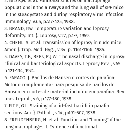
2. BILYK,N. et al. Funtional studies on macrophage
populations in the airways and the lung wall of sPF mice
in the steadystate and during respiratory virus infection.
Immunology, v.65, pA17-425, 1988.
3. BRAND, P.w. Temperature variation and leprosy
deformity. Int. }. Leprosy, v.27, p.1-7, 1959.
4. CHEHL, S. et al. Transmission of leprosy in nude mice.
Amer. }. Trop. Med. Hyg. , v.34, p. 1161-1166, 1985.
5. DAVEY, T.F., REEs, R.J.W. T he nasal discharge in leprosy:
clinical and bacteriological aspects. Leprosy Rev. , vA5,
p.121-134, 1974.
6. FARACO, J. Bacilos de Hansen e cortes de parafina:
Metodo complementar para pesquisa de bacilos de
Hansen em cortes de material incluido em parafina. Rev.
bras. Leprol., v.6, p.177-180, 1938.
7. FIT E, G.L. Staining of acid-fast bacilli in parafin
sections. Am. }. Pathol. , v.14, pA91-507, 1938.
8. FREUDENBERG, N. et al. Function and "homing"of the
lung macrophages. I. Evidence of functional