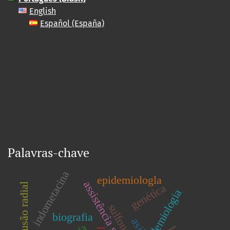
English
Español (España)
Palavras-chave
indometacina
epidemiologla
assistência social
imunodifusão radial
genética
sulfonas
biografia
asilo