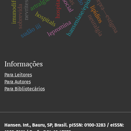
hanseníase/epidemiologia
artralgia
lepra—estigma
hospital
nevrites
sobrevida
lipídios
hospitals
neuralgia
lepromina
sudão iii
Informações
Para Leitores
Para Autores
Para Bibliotecários
Hansen. Int., Bauru, SP, Brasil. pISSN: 0100-3283 / eISSN: