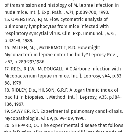
of transmission and histology of M. leprae infection in
nude mice. Int. }. Exp. Path. , v.71, p.689-700, 1990.
15. OPENSHAW, P.J.M. Flow cytometric analysis of
pulmonary lymphocytes from mice infected with
respiratory syncytial virus. Clin. Exp. Immunol. , v.75,
p.324-8, 1989.
16. PALLEN, M.J., McDERMOT T, R.D. How might
Mycobacterium leprae enter the body? Leprosy Rev. ,
v.57, p.289-297,1986.
17. REEs, R.J.W., McDOUGALL, A.C Airbone infection with
Micobacterium leprae in mice. Int. }. Leprosy, vA4, p.63-
68, 1976 .
18. RIDLEY, D.s., HILSON, G.R.F. A logarithimic index of
bacilli in biopsies. I. Method. Int. }. Leprosy, v.35, p.184-
186, 1967.
19. SAWY ER, R.T. Experimental pulmonary candi-diasis.
Mycopathologia, v.l 09, p. 99-109, 1990.
20. SHEPARD, CC T he experimental disease that follows