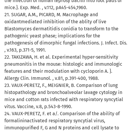
the infection of human leprosy bacilli into foot pads of
mice.}. Exp. Med. , v.112, pA45-454,1960.
21. SUGAR, A.M., PICARD, M. Macrophage and
oxidantmediated inhibition of the ablity of live
Blastomyces dermatitidis conidia to transform to the
pathogenic yeast phase; implications for the
pathogenesis of dimorphic fungal infections. J. Infect. Dis.
, v.163, p.371-5, 1991.
22. TAKIZAWA, H. et al. Experimental hyper-sensitivity
pneumonitis in the mouse: histologic and immunologic
features and their modulation with cycloporin A. }.
Allergy Clin. Immunol. , v.81, p.391-400, 1988.
23. VAUX-PERETZ, F., MEIGNIER, B. Comparison of lung
histopathology and bronchoalveolar lavage cytology in
mice and cotton rats infected with respiratory syncytial
vitus. Vaccine, v.8, p.543-8-1990.
24. VAUX-PERETZ, F. et a/. Comparison of the ability of
formalininactivated respiratory syncytial virus,
immunopurified F, G and N proteins and cell lysate to