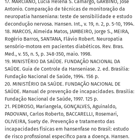
17. MARCIANO, Lúcia Helena S. Camargo, GARBINO, José
Antonio. Comparação de técnicas de monitoração da
neuropatia hanseniana: teste de sensibilidade e estudo
decondução nervosa. Hansen. Int., v. 19, n. 2, p. 5-10, 1994.
18. MARCOS, Almeida Matos, JAMBEIRO, Jorge S., MEIRA,
Rogério Barros, SANTANA, Flávio Robert. Neuropatia
sensório-motora em pacientes diabéticos. Rev. Bras.
Med., v. 55, n. 5, p. 348-350, maio. 1998.
19. MINISTÉRIO DA SAÚDE. FUNDAÇÃO NACIONAL DA
SAÚDE. Guia de Controle da Hanseniase. 2. ed. Brasilia:
Fundação Nacional de Saúde, 1994. 156 p.
20. MINISTÉRIO DA SAÚDE. FUNDAÇÃO NACIONAL DE
SAÚDE. Manual de prevenção de incapacidades. Brasilia:
Fundação Nacional de Saúde, 1997. 125 p.
21. PEDROSO, Mariangela, GONÇALVES, Aguinaldo,
PADOVANI, Carlos Roberto, BACCARELLI, Rosemari,
OLIVEIRA, Suety de. Prevenção e tratamento das
incapacidades físicas em hansenfase no Brasil: estudo
de risco profissional especifico para a doença. Hansen.