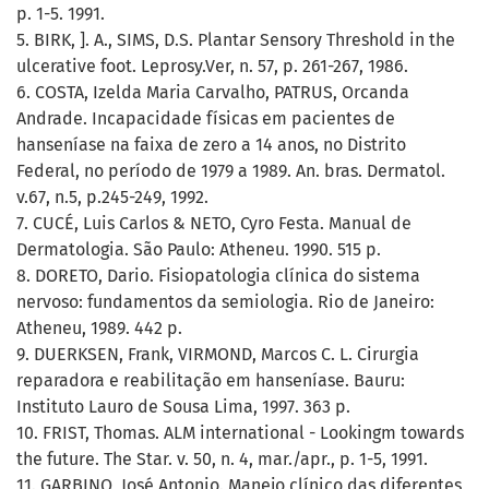
p. 1-5. 1991.
5. BIRK, ]. A., SIMS, D.S. Plantar Sensory Threshold in the
ulcerative foot. Leprosy.Ver, n. 57, p. 261-267, 1986.
6. COSTA, Izelda Maria Carvalho, PATRUS, Orcanda
Andrade. Incapacidade físicas em pacientes de
hanseníase na faixa de zero a 14 anos, no Distrito
Federal, no período de 1979 a 1989. An. bras. Dermatol.
v.67, n.5, p.245-249, 1992.
7. CUCÉ, Luis Carlos & NETO, Cyro Festa. Manual de
Dermatologia. São Paulo: Atheneu. 1990. 515 p.
8. DORETO, Dario. Fisiopatologia clínica do sistema
nervoso: fundamentos da semiologia. Rio de Janeiro:
Atheneu, 1989. 442 p.
9. DUERKSEN, Frank, VIRMOND, Marcos C. L. Cirurgia
reparadora e reabilitação em hanseníase. Bauru:
Instituto Lauro de Sousa Lima, 1997. 363 p.
10. FRIST, Thomas. ALM international - Lookingm towards
the future. The Star. v. 50, n. 4, mar./apr., p. 1-5, 1991.
11. GARBINO, José Antonio. Manejo clínico das diferentes