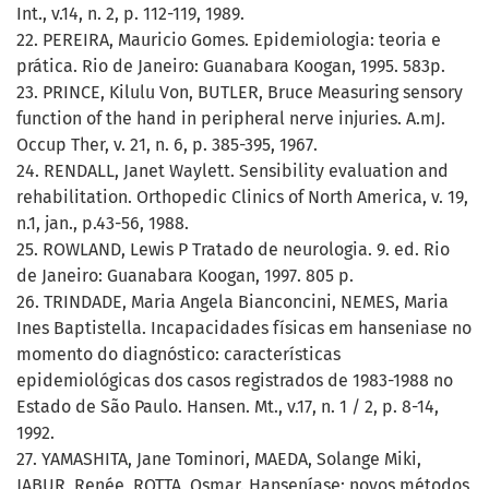
Int., v.14, n. 2, p. 112-119, 1989.
22. PEREIRA, Mauricio Gomes. Epidemiologia: teoria e
prática. Rio de Janeiro: Guanabara Koogan, 1995. 583p.
23. PRINCE, Kilulu Von, BUTLER, Bruce Measuring sensory
function of the hand in peripheral nerve injuries. A.mJ.
Occup Ther, v. 21, n. 6, p. 385-395, 1967.
24. RENDALL, Janet Waylett. Sensibility evaluation and
rehabilitation. Orthopedic Clinics of North America, v. 19,
n.1, jan., p.43-56, 1988.
25. ROWLAND, Lewis P Tratado de neurologia. 9. ed. Rio
de Janeiro: Guanabara Koogan, 1997. 805 p.
26. TRINDADE, Maria Angela Bianconcini, NEMES, Maria
Ines Baptistella. Incapacidades físicas em hanseniase no
momento do diagnóstico: características
epidemiológicas dos casos registrados de 1983-1988 no
Estado de São Paulo. Hansen. Mt., v.17, n. 1 / 2, p. 8-14,
1992.
27. YAMASHITA, Jane Tominori, MAEDA, Solange Miki,
JABUR, Renée, ROTTA, Osmar. Hanseníase: novos métodos