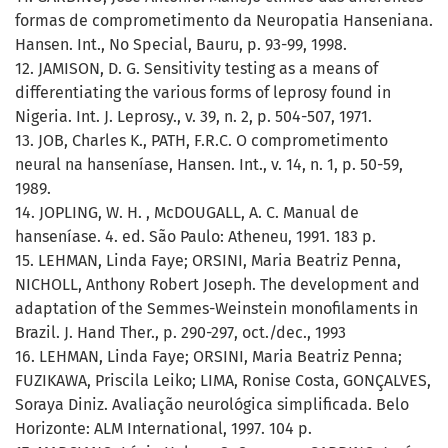
formas de comprometimento da Neuropatia Hanseniana.
Hansen. Int., No Special, Bauru, p. 93-99, 1998.
12. JAMISON, D. G. Sensitivity testing as a means of
differentiating the various forms of leprosy found in
Nigeria. Int. J. Leprosy., v. 39, n. 2, p. 504-507, 1971.
13. JOB, Charles K., PATH, F.R.C. O comprometimento
neural na hanseníase, Hansen. Int., v. 14, n. 1, p. 50-59,
1989.
14. JOPLING, W. H. , McDOUGALL, A. C. Manual de
hanseníase. 4. ed. São Paulo: Atheneu, 1991. 183 p.
15. LEHMAN, Linda Faye; ORSINI, Maria Beatriz Penna,
NICHOLL, Anthony Robert Joseph. The development and
adaptation of the Semmes-Weinstein monofilaments in
Brazil. J. Hand Ther., p. 290-297, oct./dec., 1993
16. LEHMAN, Linda Faye; ORSINI, Maria Beatriz Penna;
FUZIKAWA, Priscila Leiko; LIMA, Ronise Costa, GONÇALVES,
Soraya Diniz. Avaliação neurológica simplificada. Belo
Horizonte: ALM International, 1997. 104 p.