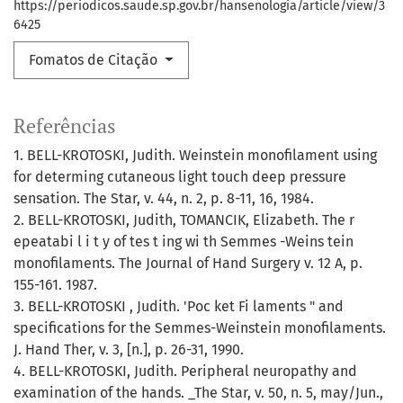
https://periodicos.saude.sp.gov.br/hansenologia/article/view/3
6425
Fomatos de Citação
Referências
1. BELL-KROTOSKI, Judith. Weinstein monofilament using
for determing cutaneous light touch deep pressure
sensation. The Star, v. 44, n. 2, p. 8-11, 16, 1984.
2. BELL-KROTOSKI, Judith, TOMANCIK, Elizabeth. The r
epeatabi l i t y of tes t ing wi th Semmes -Weins tein
monofilaments. The Journal of Hand Surgery v. 12 A, p.
155-161. 1987.
3. BELL-KROTOSKI , Judith. 'Poc ket Fi laments " and
specifications for the Semmes-Weinstein monofilaments.
J. Hand Ther, v. 3, [n.], p. 26-31, 1990.
4. BELL-KROTOSKI, Judith. Peripheral neuropathy and
examination of the hands. _The Star, v. 50, n. 5, may/Jun.,