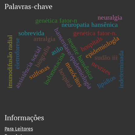
Palavras-chave
neuralgia
genética fator-n
neuropatia hansênica
hanseníase/epidemiologia
sobrevida
genética fator-n.
epidemiologla
hospitals
imunodifusão radial
artralgia
neurite hansênica
eletroforese
asilo
biografia
assistência social
indeterminada
indometacina
sudão iii
nevrites
monócitos
sulfonas
hospital
lipídios
Informações
Para Leitores