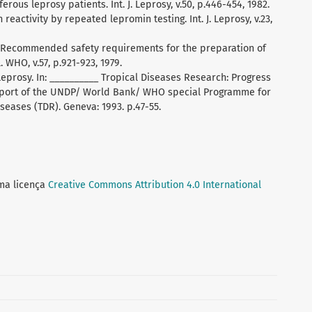
erous leprosy patients. Int. J. Leprosy, v.50, p.446-454, 1982.
reactivity by repeated lepromin testing. Int. J. Leprosy, v.23,
Recommended safety requirements for the preparation of
WHO, v.57, p.921-923, 1979.
rosy. In: __________ Tropical Diseases Research: Progress
eport of the UNDP/ World Bank/ WHO special Programme for
seases (TDR). Geneva: 1993. p.47-55.
uma licença
Creative Commons Attribution 4.0 International