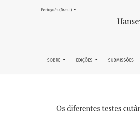
Mudar o idioma. O atual é:
Português (Brasil)
Os diferentes testes cutâneos existentes p
Hansen
SOBRE
EDIÇÕES
SUBMISSÕES
Os diferentes testes cu