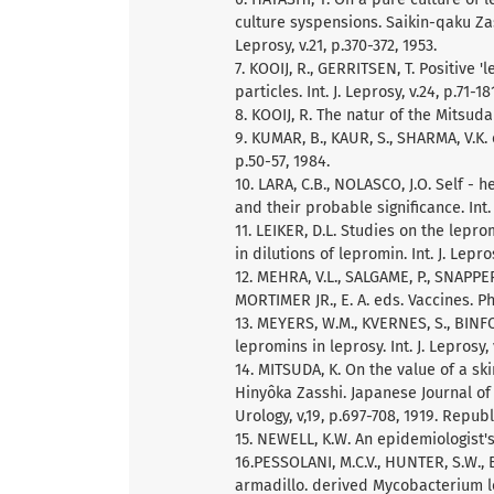
culture syspensions. Saikin-qaku Zassh
Leprosy, v.21, p.370-372, 1953.
7. KOOIJ, R., GERRITSEN, T. Positive
particles. Int. J. Leprosy, v.24, p.71-18
8. KOOIJ, R. The natur of the Mitsuda 
9. KUMAR, B., KAUR, S., SHARMA, V.K. 
p.50-57, 1984.
10. LARA, C.B., NOLASCO, J.O. Self - 
and their probable significance. Int. 
11. LEIKER, D.L. Studies on the lepro
in dilutions of lepromin. Int. J. Lepros
12. MEHRA, V.L., SALGAME, P., SNAPPER,
MORTIMER JR., E. A. eds. Vaccines. P
13. MEYERS, W.M., KVERNES, S., BINF
lepromins in leprosy. Int. J. Leprosy, 
14. MITSUDA, K. On the value of a sk
Hinyôka Zasshi. Japanese Journal o
Urology, v,19, p.697-708, 1919. Republ
15. NEWELL, K.W. An epidemiologist's 
16.PESSOLANI, M.C.V., HUNTER, S.W.,
armadillo. derived Mycobacterium lepr