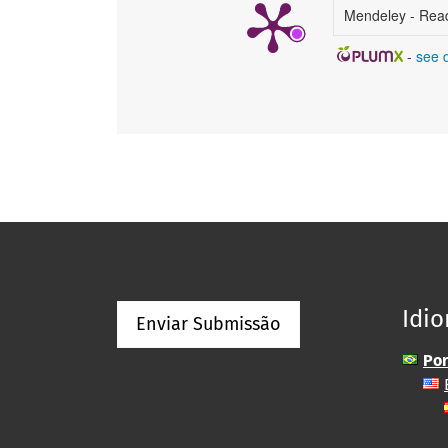
Mendeley - Rea
-
see d
Idi
Enviar Submissão
Por