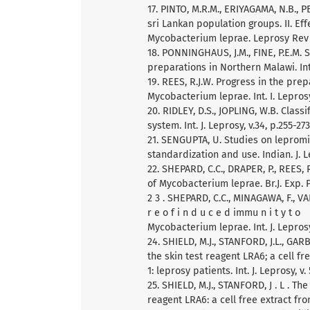
17. PINTO, M.R.M., ERIYAGAMA, N.B., 
sri Lankan population groups. II. Eff
Mycobacterium leprae. Leprosy Rev v.
18. PONNINGHAUS, J.M., FINE, P.E.M. 
preparations in Northern Malawi. Int. 
19. REES, R.J.W. Progress in the pre
Mycobacterium leprae. Int. I. Leprosy,
20. RIDLEY, D.S., JOPLING, W.B. Class
system. Int. J. Leprosy, v.34, p.255-273
21. SENGUPTA, U. Studies on lepromin
standardization and use. Indian. J. Le
22. SHEPARD, C.C., DRAPER, P., REES, 
of Mycobacterium leprae. Br.J. Exp. Pa
2 3 . SHEPARD, C.C., MINAGAWA, F., V
r e o f i n d u c e d immu n i t y t o
Mycobacterium leprae. Int. J. Leprosy,
24. SHIELD, M.J., STANFORD, J.L., GAR
the skin test reagent LRA6; a cell f
1: leprosy patients. Int. J. Leprosy, v.
25. SHIELD, M.J., STANFORD, J . L . T
reagent LRA6: a cell free extract fr