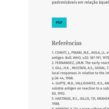
padronizáveis em relação àquele
PDF
Referências
1. CONVIT, J., PINARI, M.E., AVILA, J.L
antigen. Bull. WHO, v.52: 187-191, 1975
2. FERNANDEZ, J.M.M. The early reacti
3. GILL, H.K. , MUSTAFA, A.S., GODAL,
local responses in relation to the int
p.36-44, 1988.
4. GUPTE, M.D., VALLISHAYEE, R.S., AN
soluble antigen on reaction to a subs
60, 1992.
5. HASTINGS, R.C., GILLIS, T.P., KRAHEN
1988.
6. HAYASHI, Y. On a pure culture of 