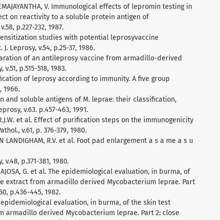
PEMAJAYANTHA, V. Immunological effects of lepromin testing in
ect on reactivity to a soluble protein antigen of
58, p.227-232, 1987.
Sensitization studies with potential leprosyvaccine
J. Leprosy, v.54, p.25-37, 1986.
paration of an antileprosy vaccine from armadillo-derived
 v.51, p.515-518, 1983.
ification of leprosy according to immunity. A five group
, 1966.
 and soluble antigens of M. leprae: their classification,
prosy, v.63. p.457-463, 1991.
R.J.W. et al. Effect of purification steps on the immunogenicity
thol., v.61, p. 376-379, 1980.
AN LANDIGHAM, R.V. et al. Foot pad enlargement a s a me a s u
 v.48, p.371-381, 1980.
BAJOSA, G. et al. The epidemiological evaluation, in burma, of
ree extract from armadillo derived Mycobacterium leprae. Part
 50, p.436-445, 1982.
he epidemiological evaluation, in burma, of the skin test
om armadillo derived Mycobacterium leprae. Part 2: close