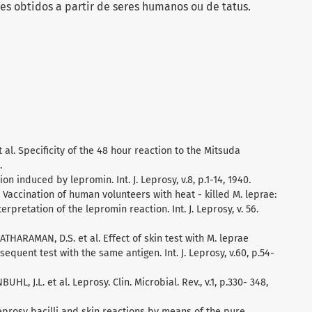
s obtidos a partir de seres humanos ou de tatus.
. et al. Specificity of the 48 hour reaction to the Mitsuda
.
on induced by lepromin. Int. J. Leprosy, v.8, p.1-14, 1940.
 T. Vaccination of human volunteers with heat - killed M. leprae:
erpretation of the lepromin reaction. Int. J. Leprosy, v. 56.
ATHARAMAN, D.S. et al. Effect of skin test with M. leprae
equent test with the same antigen. Int. J. Leprosy, v.60, p.54-
BUHL, J.L. et al. Leprosy. Clin. Microbial. Rev., v.1, p.330- 348,
leprosy bacilli and skin reactions by means of the pure