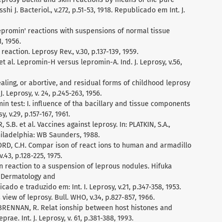
i J. Bacteriol., v.272, p.51-53, 1918. Republicado em Int. J.
 'lepromin' reactions with suspensions of normal tissue
1, 1956.
reaction. Leprosy Rev., v.30, p.137-139, 1959.
et al. Lepromin-H versus lepromin-A. Ind. J. Leprosy, v.56,
healing, or abortive, and residual forms of childhood leprosy
J. Leprosy, v. 24, p.245-263, 1956.
min test: I. influence of tha bacillary and tissue components
y, v.29, p.157-167, 1961.
 S.B. et al. Vaccines against leprosy. In: PLATKIN, S.A.,
hiladelphia: WB Saunders, 1988.
ORD, C.H. Compar ison of react ions to human and armadillo
v.43, p.128-225, 1975.
in reaction to a suspension of leprous nodules. Hifuka
f Dermatology and
icado e traduzido em: Int. I. Leprosy, v.21, p.347-358, 1953.
view of leprosy. Bull. WHO, v.34, p.827-857, 1966.
 BRENNAN, R. Relat ionship between host histones and
ae. Int. J. Leprosy, v. 61, p.381-388, 1993.