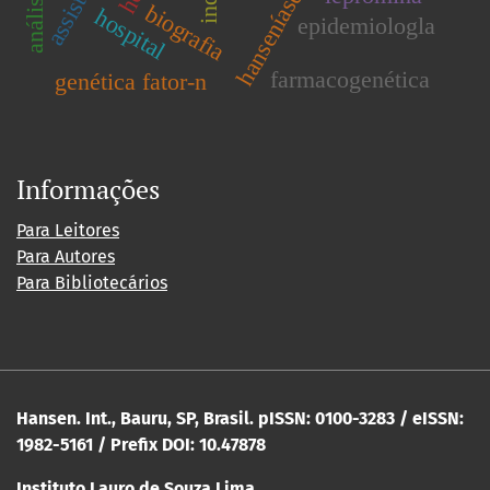
biografia
hospital
epidemiologla
farmacogenética
genética fator-n
Informações
Para Leitores
Para Autores
Para Bibliotecários
Hansen. Int., Bauru, SP, Brasil. pISSN: 0100-3283 / eISSN:
1982-5161 / Prefix DOI: 10.47878
Instituto Lauro de Souza Lima