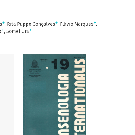
+
+
+
s
Rita Puppo Gonçalves
Flávio Marques
+
+
o
Somei Ura