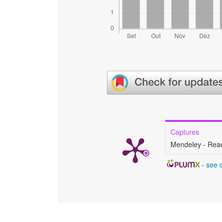
Captures
Mendeley - Rea
-
see d