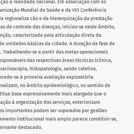
ção à realidade nacional. Em associação com as
nização Mundial da Saúde e da VIII Conferência
a regionaliza cão e da hierarquização da prestação
s de controle das doenças, iniciou-se neste âmbito,
nção, caracterizada pela articulação direta da
 de unidades básicas da cidade. A duração da fase de
. Trabalhando-se a partir das metas operacionais
esponsáveis das respectivas áreas técnicas (clínica,
baciloscopia, histopatologia, saúde coletiva,
ocede-se à primeira avaliação exploratória
inalizam, no âmbito epidemiológico, no sentido de
stitua base expressivamente mais alargada que o
ação à organização dos serviços, exteriorizam
los importantes podem ser superados por gestões
namento institucional mais amplo parece constituir-se,
inante destacado.