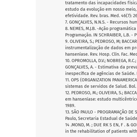
tratamento das incapacidades físic
estudo da evolução em nosso meio,
efetividade. Rev. bras. Med. 46(7): 2
7. GONÇALVES, N.N.S. - Recursos hum
8. NEMES, M.J.B. -Ação programátic
Programação. IN SCHRAIBER, L.B. - 
9. OLIVEIRA, S.; PEDROSO, M; BACCA
instrumentalização de dados em pr
hanseníase. Rev. Hosp. Clín. Fac. Med.
10. OPROMOLLA, D.V.; NOBREGA, R.C.;
GONÇALVES, A. - Estimativa da pre
inespecífica de agências de Saúde. Re
11. OPS (ORGANIZATION PANAMERICAN
sistemas de servidos de Salud. Bol. E
12. PEDROSO, M.; OLIVEIRA, S.; BACCA
em hanseníase: estudo multicêntrico 
1989.
13. SÃO PAULO - PROGRAMAÇÃO DE
Paulo, Secretaria Estadual de Saúde,
14 .MOND, M. ; DUE RK S EN, F . & G
in the rehabilitation of patients with