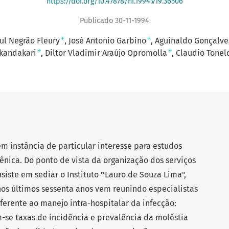
https://doi.org/10.47878/hi.1994.v19.36506
Publicado 30-11-1994
+
+
ul Negrão Fleury
José Antonio Garbino
Aguinaldo Gonçalve
+
+
kandakari
Diltor Vladimir Araújo Opromolla
Claudio Tonel
em instância de particular interesse para estudos
nica. Do ponto de vista da organização dos serviços
siste em sediar o Instituto °Lauro de Souza Lima",
nos últimos sessenta anos vem reunindo especialistas
erente ao manejo intra-hospitalar da infecção:
-se taxas de incidência e prevalência da moléstia