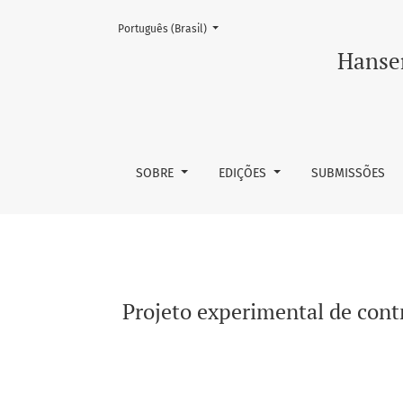
Mudar o idioma. O atual é:
Português (Brasil)
Projeto experimental de controle da hansení
Hansen
SOBRE
EDIÇÕES
SUBMISSÕES
Projeto experimental de cont