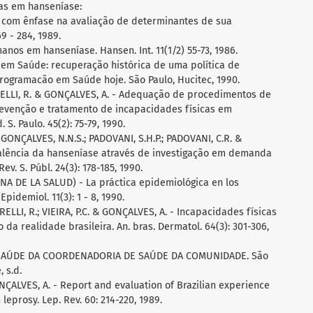
as em hanseníase:
 com ênfase na avaliação de determinantes de sua
69 - 284, 1989.
anos em hanseníase. Hansen. Int. 11(1/2) 55-73, 1986.
a em Saúde: recuperação histórica de uma política de
Programacão em Saúde hoje. São Paulo, Hucitec, 1990.
RELLI, R. & GONÇALVES, A. - Adequação de procedimentos de
evenção e tratamento de incapacidades físicas em
 S. Paulo. 45(2): 75-79, 1990.
 GONÇALVES, N.N.S.; PADOVANI, S.H.P.; PADOVANI, C.R. &
valência da hanseníase através de investigação em demanda
v. S. Públ. 24(3): 178-185, 1990.
A DE LA SALUD) - La práctica epidemiológica en los
pidemiol. 11(3): 1 - 8, 1990.
RELLI, R.; VIEIRA, P.C. & GONÇALVES, A. - Incapacidades físicas
da realidade brasileira. An. bras. Dermatol. 64(3): 301-306,
 SAÚDE DA COORDENADORIA DE SAÚDE DA COMUNIDADE. São
 s.d.
ONÇALVES, A. - Report and evaluation of Brazilian experience
 leprosy. Lep. Rev. 60: 214-220, 1989.