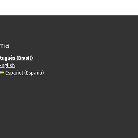
oma
tuguês (Brasil)
English
Español (España)