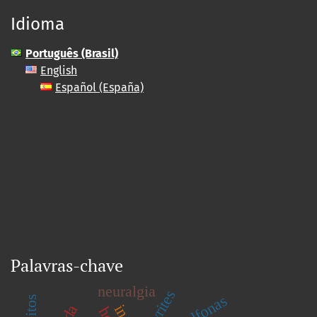
Idioma
Português (Brasil)
English
Español (España)
Palavras-chave
neuralgia
nevrites
sulfonas