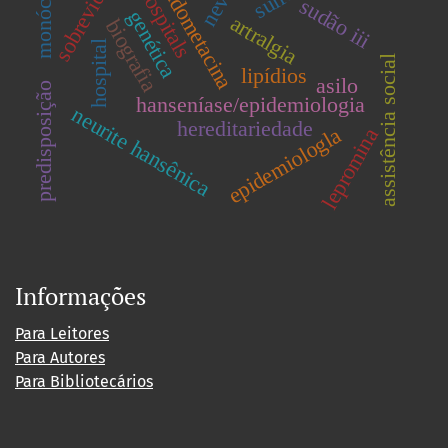
monócitos
indometacina
sobrevida
hospitals
sudão iii
genética
artralgia
biografia
hospital
assistência social
lipídios
asilo
predisposição
hanseníase/epidemiologia
neurite hansênica
hereditariedade
epidemiologla
lepromina
Informações
Para Leitores
Para Autores
Para Bibliotecários