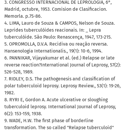
3. CONGRESSO INTERNACIONAL DE LEPROLOGIA, 6°,
Madrid, octubre, 1953. Comision de Clasificacion.
Memorla. p.75-86.
4. LIMA, Lauro de Souza & CAMPOS, Nelson de Souza.
Leprides tuberculóides reacionais. In: _ Lepra
tuberculóide. São Paulo: Renascença, 1947, 173-215.
5. OPROMOLLA, D.V.A. Recidiva ou reação reversa.
Hansenologia Internationalis., 19(1): 10-6, 1994.
6. PANNIKAR, Vijayakumar et al. (ed.) Relapse or late
reverse reaction?International Journal of Leprosy, 57(2):
526-528, 1989.
7. RIDLEY, D.S. The pathogenesis and classification of
polar tuberculoid leprosy. Leprosy Review., 53(1): 19-26,
1982.
8. RYRI E, Gordon A. Acute ulcerative or sloughing
tuberculoid leprosy. International Journal of Leprosy,
6(2): 153-159, 1938.
9. WADE, H.W. The first phase of borderline
transformation. The so called "Relapse tuberculoid"