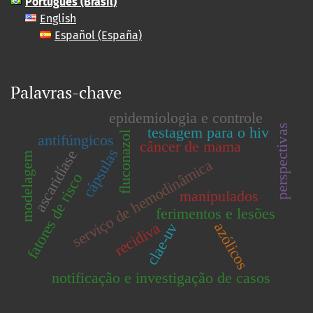
Português (Brasil)
English
Español (España)
Palavras-chave
epidemiologia e controle
perspectivas
testagem para o hiv
fluconazol
antifúngicos
câncer de mama
cápsulas
ascaridíase
modelagem
serviço de hemodinâmica
fatores de risco
manipulados
ferimentos e lesões
recidiva
azólicos
clae-uv
notificação e investigação de casos