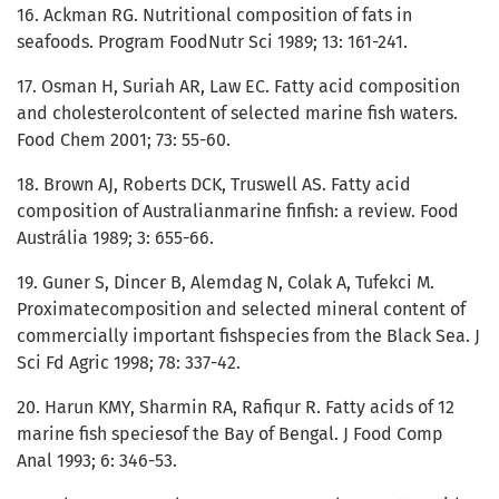
16. Ackman RG. Nutritional composition of fats in
seafoods. Program FoodNutr Sci 1989; 13: 161-241.
17. Osman H, Suriah AR, Law EC. Fatty acid composition
and cholesterolcontent of selected marine fish waters.
Food Chem 2001; 73: 55-60.
18. Brown AJ, Roberts DCK, Truswell AS. Fatty acid
composition of Australianmarine finfish: a review. Food
Austrália 1989; 3: 655-66.
19. Guner S, Dincer B, Alemdag N, Colak A, Tufekci M.
Proximatecomposition and selected mineral content of
commercially important fishspecies from the Black Sea. J
Sci Fd Agric 1998; 78: 337-42.
20. Harun KMY, Sharmin RA, Rafiqur R. Fatty acids of 12
marine fish speciesof the Bay of Bengal. J Food Comp
Anal 1993; 6: 346-53.