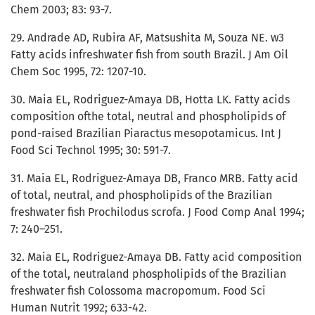
Chem 2003; 83: 93-7.
29. Andrade AD, Rubira AF, Matsushita M, Souza NE. w3
Fatty acids infreshwater fish from south Brazil. J Am Oil
Chem Soc 1995, 72: 1207-10.
30. Maia EL, Rodriguez-Amaya DB, Hotta LK. Fatty acids
composition ofthe total, neutral and phospholipids of
pond-raised Brazilian Piaractus mesopotamicus. Int J
Food Sci Technol 1995; 30: 591-7.
31. Maia EL, Rodriguez-Amaya DB, Franco MRB. Fatty acid
of total, neutral, and phospholipids of the Brazilian
freshwater fish Prochilodus scrofa. J Food Comp Anal 1994;
7: 240–251.
32. Maia EL, Rodriguez-Amaya DB. Fatty acid composition
of the total, neutraland phospholipids of the Brazilian
freshwater fish Colossoma macropomum. Food Sci
Human Nutrit 1992; 633-42.