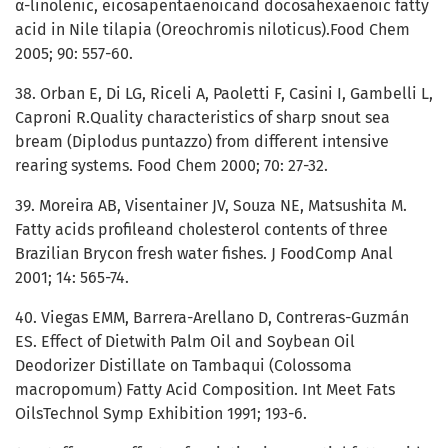
α-linolenic, eicosapentaenoicand docosahexaenoic fatty
acid in Nile tilapia (Oreochromis niloticus).Food Chem
2005; 90: 557-60.
38. Orban E, Di LG, Riceli A, Paoletti F, Casini I, Gambelli L,
Caproni R.Quality characteristics of sharp snout sea
bream (Diplodus puntazzo) from different intensive
rearing systems. Food Chem 2000; 70: 27-32.
39. Moreira AB, Visentainer JV, Souza NE, Matsushita M.
Fatty acids profileand cholesterol contents of three
Brazilian Brycon fresh water fishes. J FoodComp Anal
2001; 14: 565-74.
40. Viegas EMM, Barrera-Arellano D, Contreras-Guzmán
ES. Effect of Dietwith Palm Oil and Soybean Oil
Deodorizer Distillate on Tambaqui (Colossoma
macropomum) Fatty Acid Composition. Int Meet Fats
OilsTechnol Symp Exhibition 1991; 193-6.