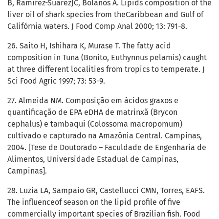
B, Ramirez-SuarezJC, Bolaños A. Lipids composition of the
liver oil of shark species from theCaribbean and Gulf of
Califórnia waters. J Food Comp Anal 2000; 13: 791-8.
26. Saito H, Ishihara K, Murase T. The fatty acid
composition in Tuna (Bonito, Euthynnus pelamis) caught
at three different localities from tropics to temperate. J
Sci Food Agric 1997; 73: 53-9.
27. Almeida NM. Composição em ácidos graxos e
quantificação de EPA eDHA de matrinxã (Brycon
cephalus) e tambaqui (Colossoma macropomum)
cultivado e capturado na Amazônia Central. Campinas,
2004. [Tese de Doutorado – Faculdade de Engenharia de
Alimentos, Universidade Estadual de Campinas,
Campinas].
28. Luzia LA, Sampaio GR, Castellucci CMN, Torres, EAFS.
The influenceof season on the lipid profile of five
commercially important species of Brazilian fish. Food