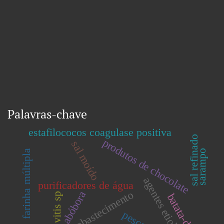
Palavras-chave
estafilococos coagulase positiva
sal refinado
produtos de chocolate
sal moído
sarampo
farinha múltipla
agentes etiológicos
purificadores de água
Água de abastecimento
abóbora
vitis sp
batata-doce
pescado