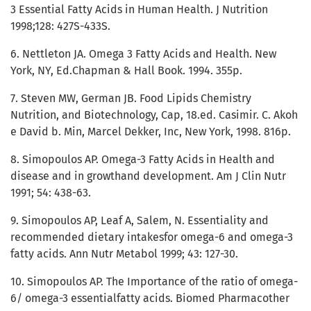
3 Essential Fatty Acids in Human Health. J Nutrition
1998;128: 427S-433S.
6. Nettleton JA. Omega 3 Fatty Acids and Health. New
York, NY, Ed.Chapman & Hall Book. 1994. 355p.
7. Steven MW, German JB. Food Lipids Chemistry
Nutrition, and Biotechnology, Cap, 18.ed. Casimir. C. Akoh
e David b. Min, Marcel Dekker, Inc, New York, 1998. 816p.
8. Simopoulos AP. Omega-3 Fatty Acids in Health and
disease and in growthand development. Am J Clin Nutr
1991; 54: 438-63.
9. Simopoulos AP, Leaf A, Salem, N. Essentiality and
recommended dietary intakesfor omega-6 and omega-3
fatty acids. Ann Nutr Metabol 1999; 43: 127-30.
10. Simopoulos AP. The Importance of the ratio of omega-
6/ omega-3 essentialfatty acids. Biomed Pharmacother