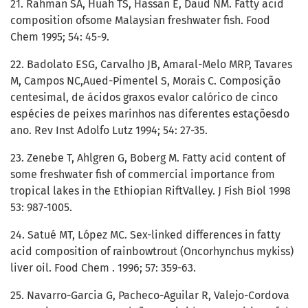
21. Rahman SA, Huah TS, Hassan E, Daud NM. Fatty acid
composition ofsome Malaysian freshwater fish. Food
Chem 1995; 54: 45-9.
22. Badolato ESG, Carvalho JB, Amaral-Melo MRP, Tavares
M, Campos NC,Aued-Pimentel S, Morais C. Composição
centesimal, de ácidos graxos evalor calórico de cinco
espécies de peixes marinhos nas diferentes estaçõesdo
ano. Rev Inst Adolfo Lutz 1994; 54: 27-35.
23. Zenebe T, Ahlgren G, Boberg M. Fatty acid content of
some freshwater fish of commercial importance from
tropical lakes in the Ethiopian RiftValley. J Fish Biol 1998
53: 987-1005.
24. Satué MT, López MC. Sex-linked differences in fatty
acid composition of rainbowtrout (Oncorhynchus mykiss)
liver oil. Food Chem . 1996; 57: 359-63.
25. Navarro-Garcia G, Pacheco-Aguilar R, Valejo-Cordova