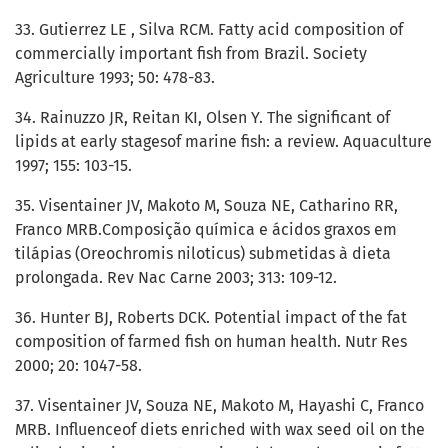
33. Gutierrez LE , Silva RCM. Fatty acid composition of
commercially important fish from Brazil. Society
Agriculture 1993; 50: 478-83.
34. Rainuzzo JR, Reitan KI, Olsen Y. The significant of
lipids at early stagesof marine fish: a review. Aquaculture
1997; 155: 103-15.
35. Visentainer JV, Makoto M, Souza NE, Catharino RR,
Franco MRB.Composição química e ácidos graxos em
tilápias (Oreochromis niloticus) submetidas à dieta
prolongada. Rev Nac Carne 2003; 313: 109-12.
36. Hunter BJ, Roberts DCK. Potential impact of the fat
composition of farmed fish on human health. Nutr Res
2000; 20: 1047-58.
37. Visentainer JV, Souza NE, Makoto M, Hayashi C, Franco
MRB. Influenceof diets enriched with wax seed oil on the