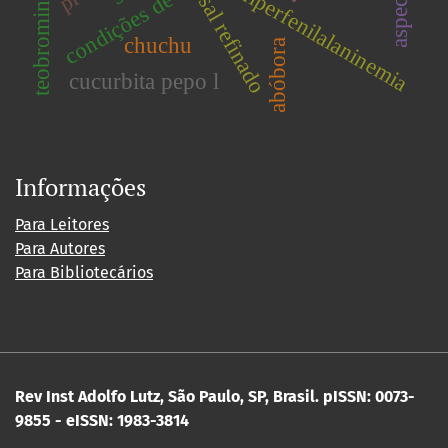
hiperfenilalaninemia
sal refinado
chuchu
abóbora
cucurbita pepo l
Informações
Para Leitores
Para Autores
Para Bibliotecários
Rev Inst Adolfo Lutz, São Paulo, SP, Brasil.
pISSN: 0073-
9855 - eISSN: 1983-3814