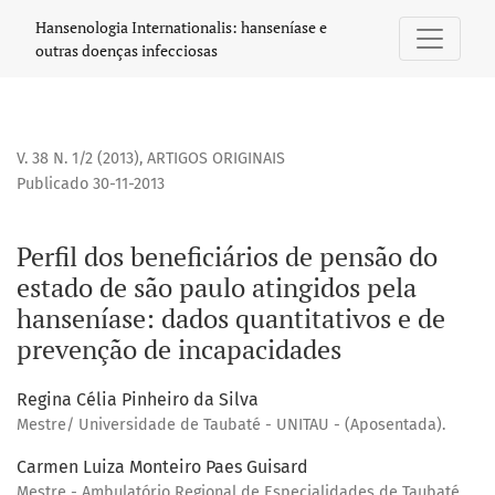
Perfil dos beneficiários de pensão do estado de são paulo
Hansenologia Internationalis: hanseníase e
outras doenças infecciosas
V. 38 N. 1/2 (2013)
,
ARTIGOS ORIGINAIS
Publicado 30-11-2013
Perfil dos beneficiários de pensão do
estado de são paulo atingidos pela
hanseníase: dados quantitativos e de
prevenção de incapacidades
Regina Célia Pinheiro da Silva
Mestre/ Universidade de Taubaté - UNITAU - (Aposentada).
Carmen Luiza Monteiro Paes Guisard
Mestre - Ambulatório Regional de Especialidades de Taubaté