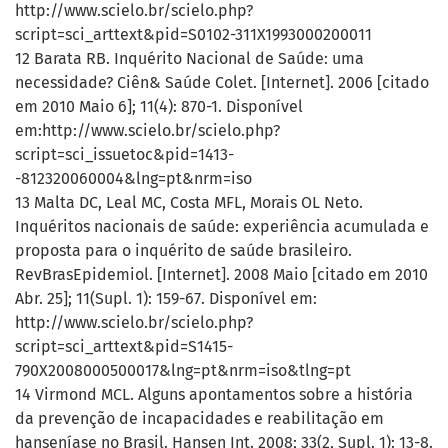
http://www.scielo.br/scielo.php?
script=sci_arttext&pid=S0102-311X1993000200011
12 Barata RB. Inquérito Nacional de Saúde: uma
necessidade? Ciên& Saúde Colet. [Internet]. 2006 [citado
em 2010 Maio 6]; 11(4): 870-1. Disponível
em:http://www.scielo.br/scielo.php?
script=sci_issuetoc&pid=1413-
-812320060004&lng=pt&nrm=iso
13 Malta DC, Leal MC, Costa MFL, Morais OL Neto.
Inquéritos nacionais de saúde: experiência acumulada e
proposta para o inquérito de saúde brasileiro.
RevBrasEpidemiol. [Internet]. 2008 Maio [citado em 2010
Abr. 25]; 11(Supl. 1): 159-67. Disponível em:
http://www.scielo.br/scielo.php?
script=sci_arttext&pid=S1415-
790X2008000500017&lng=pt&nrm=iso&tlng=pt
14 Virmond MCL. Alguns apontamentos sobre a história
da prevenção de incapacidades e reabilitação em
hanseníase no Brasil. Hansen Int. 2008; 33(2, Supl. 1): 13-8.