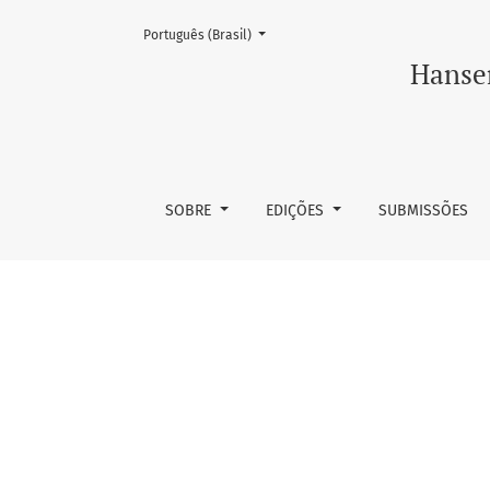
Mudar o idioma. O atual é:
Português (Brasil)
Literatura corrente em hanseníase
Hansen
SOBRE
EDIÇÕES
SUBMISSÕES