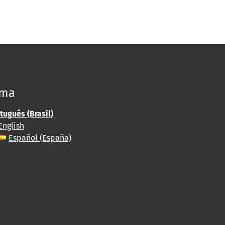
oma
tuguês (Brasil)
English
Español (España)