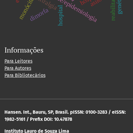
hanseníase/epidemiologia
monócitos
artralgia
asilo
hospital
dimorfa
Informações
Para Leitores
Para Autores
Para Bibliotecários
Hansen. Int., Bauru, SP, Brasil. pISSN: 0100-3283 / eISSN:
1982-5161 / Prefix DOI: 10.47878
Instituto Lauro de Souza Lima