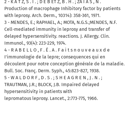
2 - K A T Z, S . I . ; D E B ET Z, B . H . ; ZA I A S , N .
Production of macrophage Inhibitory factor by patients
with leprosy. Arch. Derm., 10314): 358-361, 1971.
3 - MENDES, E.; RAPHAEL, A.; MOTA, N.G.S.;MENDES, N.F.
Cell-mediated immunity in leprosy and transfer of
delayed hypersensitivity. reactions. J. Allergy. Clin.
Immunol., 93(4): 223-229, 1974.
4 - R A B E L L O , F . É . A . F a i t s n o u v e a u x d e
I'immunologie de la lepre; consequences qui en
découlent pour notre conception générale de la maladie.
Bull. Soc. Franç. Derm. Syph., 45:823-827, 1938.
5 - W A L D O R F , D . S . ; S H E A G R E N , J . N . ;
TRAUTMAN, J.R.; BLOCK, J.B. Impaired delayed
hypersensitivity in patients with
lepromatous leprosy. Lancet., 2:773-775, 1966.