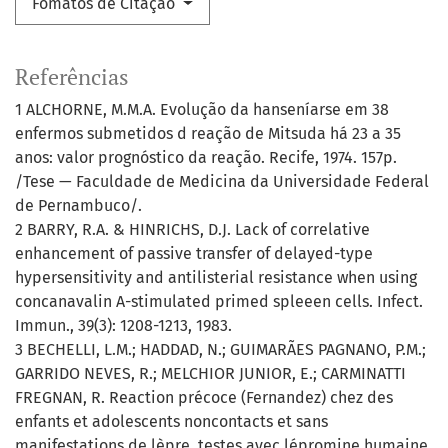
Fomatos de Citação
Referências
1 ALCHORNE, M.M.A. Evolução da hanseníarse em 38
enfermos submetidos d reação de Mitsuda há 23 a 35
anos: valor prognóstico da reação. Recife, 1974. 157p.
/Tese — Faculdade de Medicina da Universidade Federal
de Pernambuco/.
2 BARRY, R.A. & HINRICHS, D.J. Lack of correlative
enhancement of passive transfer of delayed-type
hypersensitivity and antilisterial resistance when using
concanavalin A-stimulated primed spleeen cells. Infect.
Immun., 39(3): 1208-1213, 1983.
3 BECHELLI, L.M.; HADDAD, N.; GUIMARÃES PAGNANO, P.M.;
GARRIDO NEVES, R.; MELCHIOR JUNIOR, E.; CARMINATTI
FREGNAN, R. Reaction précoce (Fernandez) chez des
enfants et adolescents noncontacts et sans
manifestations de lèpre, testes avec lépromine humaine