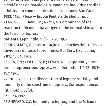
histológicas da reação de Mitsuda em indivíduos sadios
adultos não comunicantes de hansenianos. São Paulo,
1982. 115p. /Tese — Escola Paulista de Medicina/.
21 PRINCE, J.; DAVIS, M.; RAMU, G. Comparison of the
reaction to Dhannendra antigen in the normal skin and in
the lesion of leprosy
patients. Lepr. India, 51(1): 87-95, 1979.
22 QUAGLIATO, R. Interpretação das reações limítrofes ou
duvidosas do teste lepromínico. Bol Serv. Nac. Lepra,
21(1): 13-34, 1962.
23 REA, T.H.; GOTTLIEB, B.; LEVAN, N.E. Apparently normal
skin in lepromatous leprosy. Arch Dermatol, 111(12) 1571-
1574,1975.
24 RIDLEY, D.S. The dissociation of hypersensitivity and
immunity in the spectrum of leprosy., Correspondence.
Int. J. Lepr., 50(3):
363-364,1982.
25 SHEPARD, C.C. Immunity to leprosy and the Mitsuda