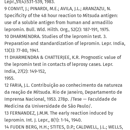
Lepr.,51(4):531-539, 1983.
9 CONVIT, J.; PINARDI, M.E.; AVILA, J.L.; ARANZAZU, N.
Specificity of the 48 hour reaction to Mitsuda antigen:
use of a soluble antigen from human and armadillo
lepromin. Bull. Wld. Hilth. Org., 52(2): 187-191, 1975.
10 DHARMENDRA. Studies of the lepromin test. 3.
Preparation and standardization of lepromin. Lepr. India,
13(3): 77-80, 1941.
11 DHARMENDRA & CHATTERJEE, K.R. Prognostic value of
the lepromin test in contacts of leprosy cases. Lepr.
India, 27(2): 149-152,
1955.
12 FARIA, J.L. Contribuição ao conhecimento da natureza
da reação de Mitsuda. Rio de Janeiro, Departamento de
Imprensa Nacional, 1953. 278p. /Tese — Faculdade de
Medicina da Universidade de São Paulo/.
13 FERNANDEZ, J.M.M. The early reaction induced by
lepromin. Int. J. Lepr., 8(1): 1-14, 1940.
14 FUDEN BERG, H.H.; STITES, D.P.; CALDWELL, J.L.; WELLS,