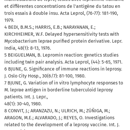
et différentes concentrations de l'antigéne du tatou en
trois essais à double insu. Acta Leprol, (76-77): 181-190,
1979.
4 BEDI, B.M.S.; HARRIS, E.B.; NARAYANAN, E.;
KIRCHHEIMER, W.F. Delayed hypersensitivity tests with
Mycobacterium leprae purified protein derivative. Lepr.
India, 48(1): 8-13, 1976.
5 BEIGUELMAN, B. Lepromin reaction: genetics studies
including twin pair analysis. Acta Leprol, (44): 5-65, 1971.
6 BJUNE, G. Significance of immune reactions in leprosy.
J. Oslo City Hosp., 30(6/7): 81-100, 1980.
7 BJUNE, G. Variation of in vitro lymphocyte responses to
M. leprae antigen in borderline tuberculoid leprosy
patients. Int. J. Lepr.,
48(1): 30-40, 1980.
8 CONVIT, J.; ARANZAZU, N.; ULRICH, M.; ZÚÑIGA, M.;
ARAGON, M.E.; ALVARADO, J.; REYES, O. Investigations
related to the development of a leprosy vaccine. Int. J.