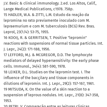
J.V. Basic & clinical immunology. 2.ed. Los Altos, Calif.,
Lange Medical Publications, c1978. 758p.
15 HADLER, W.A. & ZITTI, L.M. Estudo da reação da
lepromina no rato previamente inoculado com M.
lepraemurium e com M. tuberculosis (BCG) Rev. Bras.
Leprol, 23(1/4): 53-75, 1955.
16 KOOIJ, R. & GERRITSEN, T. Positive "lepromin"
reactions with suspensions of normal tissue particles. Int.
J. Lepr., 24(2): 171-188, 1956.
17 LEFFORD, M.J. & MCGREGOR, D.D. The lymphocyte
mediators of delayed hypersensitivity: the early phase
cells. Immunol., 34(4): 581-590, 1978.
18 LEIKER, D.L. Studies on the lepromin test. I. The
influence of the bacçilary and tissue components in
dilutions of lepromin. Int. J. Lepr., 29(2): 157-167, 1961.
19 MITSUDA, K. On the value of a skin reaction to a
suspension of leprous nodules. Int. Lepr., 21(8): 347-358,
1953.
20 PETRI, V. Comparação entre as leituras clinicas