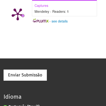
Captures
Mendeley - Readers:
1
-
see details
Enviar Submissão
Idioma