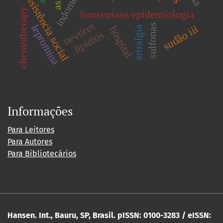
assistência social
chemotherapy
hanseníase/epidemiologia
nevrites
sulfonas
lepromina
sudão iii
hospital
artralgia
lipídios
Informações
Para Leitores
Para Autores
Para Bibliotecários
Hansen. Int., Bauru, SP, Brasil. pISSN: 0100-3283 / eISSN: