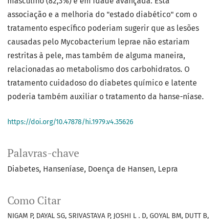
masculino (82,3%) e em idade avançada. Esta
associação e a melhoria do "estado diabético" com o
tratamento específico poderiam sugerir que as lesões
causadas pelo Mycobacterium leprae não estariam
restritas à pele, mas também de alguma maneira,
relacionadas ao metabolismo dos carbohidratos. O
tratamento cuidadoso do diabetes químico e latente
poderia também auxiliar o tratamento da hanse-níase.
https://doi.org/10.47878/hi.1979.v4.35626
Palavras-chave
Diabetes
Hanseníase
Doença de Hansen
Lepra
Como Citar
NIGAM P, DAYAL SG, SRIVASTAVA P, JOSHI L . D, GOYAL BM, DUTT B,