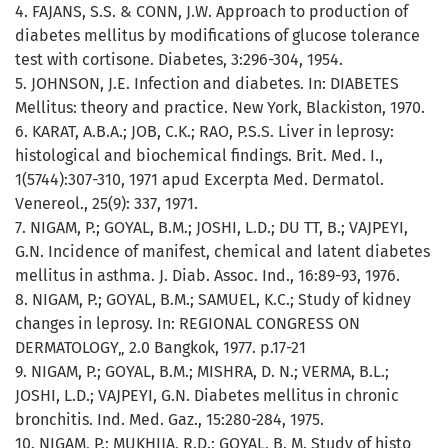
4. FAJANS, S.S. & CONN, J.W. Approach to production of
diabetes mellitus by modifications of glucose tolerance
test with cortisone. Diabetes, 3:296-304, 1954.
5. JOHNSON, J.E. Infection and diabetes. In: DIABETES
Mellitus: theory and practice. New York, Blackiston, 1970.
6. KARAT, A.B.A.; JOB, C.K.; RAO, P.S.S. Liver in leprosy:
histological and biochemical findings. Brit. Med. I.,
1(5744):307-310, 1971 apud Excerpta Med. Dermatol.
Venereol., 25(9): 337, 1971.
7. NIGAM, P.; GOYAL, B.M.; JOSHI, L.D.; DU TT, B.; VAJPEYI,
G.N. Incidence of manifest, chemical and latent diabetes
mellitus in asthma. J. Diab. Assoc. Ind., 16:89-93, 1976.
8. NIGAM, P.; GOYAL, B.M.; SAMUEL, K.C.; Study of kidney
changes in leprosy. In: REGIONAL CONGRESS ON
DERMATOLOGY„ 2.0 Bangkok, 1977. p.17-21
9. NIGAM, P.; GOYAL, B.M.; MISHRA, D. N.; VERMA, B.L.;
JOSHI, L.D.; VAJPEYI, G.N. Diabetes mellitus in chronic
bronchitis. Ind. Med. Gaz., 15:280-284, 1975.
10. NIGAM, P.; MUKHIJA, R.D.; GOYAL, B. M. Study of histo