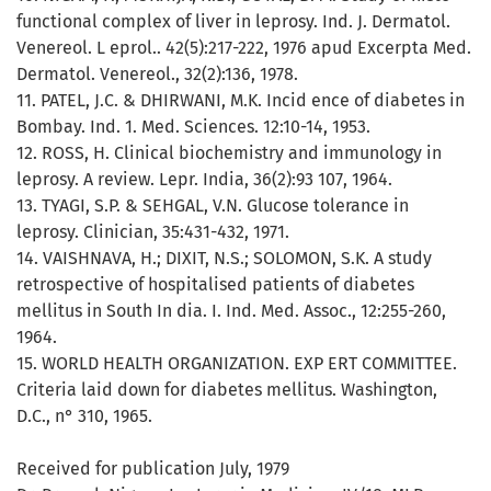
functional complex of liver in leprosy. Ind. J. Dermatol.
Venereol. L eprol.. 42(5):217-222, 1976 apud Excerpta Med.
Dermatol. Venereol., 32(2):136, 1978.
11. PATEL, J.C. & DHIRWANI, M.K. Incid ence of diabetes in
Bombay. Ind. 1. Med. Sciences. 12:10-14, 1953.
12. ROSS, H. Clinical biochemistry and immunology in
leprosy. A review. Lepr. India, 36(2):93 107, 1964.
13. TYAGI, S.P. & SEHGAL, V.N. Glucose tolerance in
leprosy. Clinician, 35:431-432, 1971.
14. VAISHNAVA, H.; DIXIT, N.S.; SOLOMON, S.K. A study
retrospective of hospitalised patients of diabetes
mellitus in South In dia. I. Ind. Med. Assoc., 12:255-260,
1964.
15. WORLD HEALTH ORGANIZATION. EXP ERT COMMITTEE.
Criteria laid down for diabetes mellitus. Washington,
D.C., n° 310, 1965.
Received for publication July, 1979