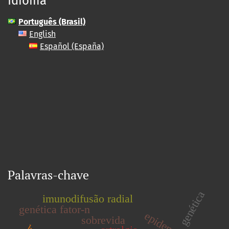
Idioma
Português (Brasil)
English
Español (España)
Palavras-chave
genética
imunodifusão radial
genética fator-n
sobrevida