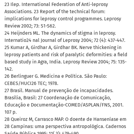
23 Ilep. International Federation of Anti-leprosy
Associations. 23 Report of the technical forum:
implications for leprosy control programmes. Leprosy
Review 2002; 73: S1-S62.
24 Heijnders ML. The dynamics of stigma in leprosy.
Internatio24 nal Journal of Leprosy 2004; 72 (4): 437-447.
25 Kumar A, Girdhar A, Girdhar BK. Nerve thickening in
leprosy patients and risk of paralytic deformities: a field
based study in Agra, India. Leprosy Review 2004; 75: 135-
142.
26 Berlinguer G. Medicina e Política. São Paulo:
CEBES/HUCI26 TEC; 1978.
27 Brasil. Manual de prevenção de incapacidades.
Brasília, Brasil: 27 Coordenação de Comunicação,
Educação e Documentação-COMED/ASPLAN/FNS, 2001.
107 p.
28 Queiroz M, Carrasco MAP. O doente de Hanseníase em
28 Campinas: uma perspectiva antropológica. Cadernos
Saúde Pública 1995; 11( 3): 479-490.