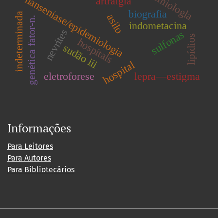
epidemiologla
hanseníase/epidemiologia
artralgia
biografia
indeterminada
asilo
genética fator-n.
indometacina
nevrites
sulfonas
lipídios
hospitals
sudão iii
hospital
eletroforese
lepra—estigma
Informações
Para Leitores
Para Autores
Para Bibliotecários